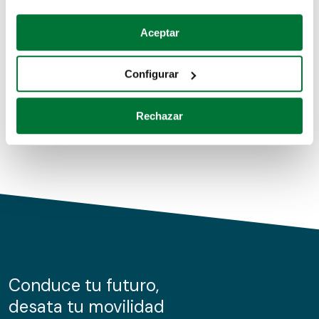
Coches de segunda mano
Si lo permite, también quisiéramos:
Aceptar
Recopilar información sobre su ubicación geográfica
Coches de km0
que puede tener una precisión de varios metros
Configurar
Coches de renting
Identificar su dispositivo analizándolo activamente
para buscar características específicas (huellas
Rechazar
digitales)
Obtenga más información sobre cómo se procesan sus
datos personales y establezca sus preferencias en la
sección de datos
. Puede cambiar o retirar su
consentimiento en cualquier momento en la Declaración
de cookies.
Las cookies de este sitio web se usan para personalizar
el contenido y los anuncios, ofrecer funciones de redes
sociales y analizar el tráfico. Además, compartimos
Conduce tu futuro,
información sobre el uso que haga del sitio web con
desata tu movilidad
nuestros partners de redes sociales, publicidad y análisis