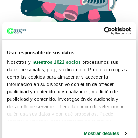
Uso responsable de sus datos
Nosotros y
nuestros 1022 socios
procesamos sus
datos personales, p.ej., su dirección IP, con tecnologías
como las cookies para almacenar y acceder la
Lo sentimos, no sabemos como
información en su dispositivo con el fin de ofrecer
te hemos traido hasta aquí.
publicidad y contenido personalizados, medición de
publicidad y contenido, investigación de audiencia y
desarrollo de servicios. Tiene la opción de seleccionar
Pero puedes encontrar el coche que estás
quién usa sus datos y con qué propósitos. Puede
buscando en alguno de estos enlaces:
cambiar o retirar su consentimiento en cualquier
momento desde la Declaración de cookies o clicando en
Coches nuevos
Mostrar detalles
el Menú de consentimiento.