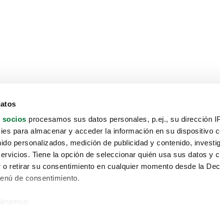
datos
 socios
procesamos sus datos personales, p.ej., su dirección I
es para almacenar y acceder la información en su dispositivo co
nido personalizados, medición de publicidad y contenido, investi
servicios. Tiene la opción de seleccionar quién usa sus datos y 
 o retirar su consentimiento en cualquier momento desde la Dec
Menú de consentimiento.
siéramos:
Aviso protección de datos
 sobre su ubicación geográfica que puede tener una precisión de