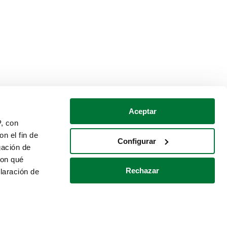
Aceptar
P, con
n el fin de
Configurar
gación de
con qué
Rechazar
laración de
Política de cookies
Contacto
 varios metros