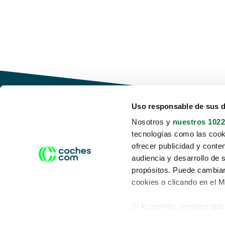
Uso responsable de sus 
Nosotros y
nuestros 1022
tecnologías como las cooki
Conduce tu futuro,
ofrecer publicidad y conte
desata tu movilidad
audiencia y desarrollo de 
propósitos. Puede cambiar
cookies o clicando en el 
Si lo permite, también qui
Acerca de nosotros
Aviso legal
Recopilar información