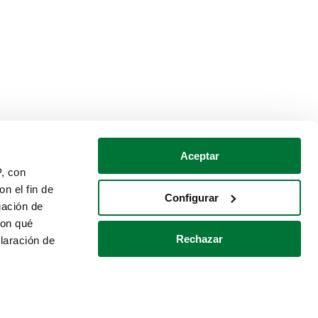
Aceptar
P, con
n el fin de
Configurar
gación de
con qué
Rechazar
laración de
Política de cookies
Contacto
 varios metros