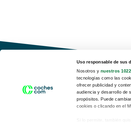
Uso responsable de sus 
Nosotros y
nuestros 1022
tecnologías como las cooki
Conduce tu futuro,
ofrecer publicidad y conte
desata tu movilidad
audiencia y desarrollo de 
propósitos. Puede cambiar
cookies o clicando en el 
Si lo permite, también qui
Acerca de nosotros
Aviso legal
Recopilar información