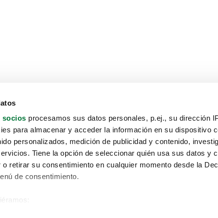
datos
 socios
procesamos sus datos personales, p.ej., su dirección I
es para almacenar y acceder la información en su dispositivo co
nido personalizados, medición de publicidad y contenido, investi
servicios. Tiene la opción de seleccionar quién usa sus datos y 
 o retirar su consentimiento en cualquier momento desde la Dec
Menú de consentimiento.
siéramos:
Aviso protección de datos
 sobre su ubicación geográfica que puede tener una precisión de