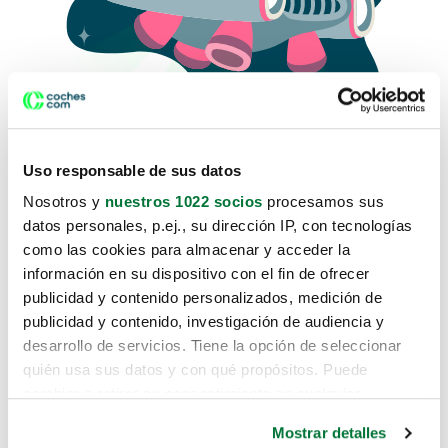
Uso responsable de sus datos
Nosotros y
nuestros 1022 socios
procesamos sus
datos personales, p.ej., su dirección IP, con tecnologías
como las cookies para almacenar y acceder la
Lo sentimos, no sabemos como
información en su dispositivo con el fin de ofrecer
te hemos traido hasta aquí.
publicidad y contenido personalizados, medición de
publicidad y contenido, investigación de audiencia y
desarrollo de servicios. Tiene la opción de seleccionar
Pero puedes encontrar el coche que estás
quién usa sus datos y con qué propósitos. Puede
buscando en alguno de estos enlaces:
cambiar o retirar su consentimiento en cualquier
momento desde la Declaración de cookies o clicando en
Coches nuevos
Mostrar detalles
el Menú de consentimiento.