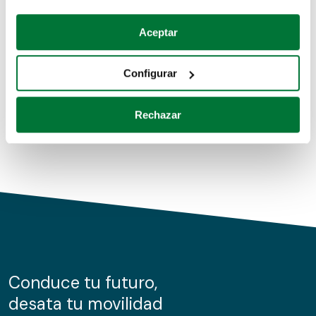
Coches de segunda mano
Si lo permite, también quisiéramos:
Aceptar
Recopilar información sobre su ubicación geográfica
Coches de km0
que puede tener una precisión de varios metros
Configurar
Coches de renting
Identificar su dispositivo analizándolo activamente
para buscar características específicas (huellas
Rechazar
digitales)
Obtenga más información sobre cómo se procesan sus
datos personales y establezca sus preferencias en la
sección de datos
. Puede cambiar o retirar su
consentimiento en cualquier momento en la Declaración
de cookies.
Las cookies de este sitio web se usan para personalizar
el contenido y los anuncios, ofrecer funciones de redes
sociales y analizar el tráfico. Además, compartimos
Conduce tu futuro,
información sobre el uso que haga del sitio web con
desata tu movilidad
nuestros partners de redes sociales, publicidad y análisis