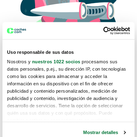
Uso responsable de sus datos
Nosotros y
nuestros 1022 socios
procesamos sus
datos personales, p.ej., su dirección IP, con tecnologías
como las cookies para almacenar y acceder la
Lo sentimos, no sabemos como
información en su dispositivo con el fin de ofrecer
te hemos traido hasta aquí.
publicidad y contenido personalizados, medición de
publicidad y contenido, investigación de audiencia y
desarrollo de servicios. Tiene la opción de seleccionar
Pero puedes encontrar el coche que estás
quién usa sus datos y con qué propósitos. Puede
buscando en alguno de estos enlaces:
cambiar o retirar su consentimiento en cualquier
momento desde la Declaración de cookies o clicando en
Coches nuevos
Mostrar detalles
el Menú de consentimiento.