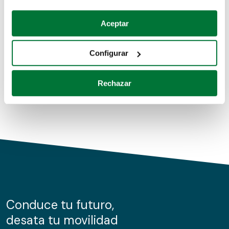
Coches de segunda mano
Si lo permite, también quisiéramos:
Aceptar
Recopilar información sobre su ubicación geográfica
Coches de km0
que puede tener una precisión de varios metros
Configurar
Coches de renting
Identificar su dispositivo analizándolo activamente
para buscar características específicas (huellas
Rechazar
digitales)
Obtenga más información sobre cómo se procesan sus
datos personales y establezca sus preferencias en la
sección de datos
. Puede cambiar o retirar su
consentimiento en cualquier momento en la Declaración
de cookies.
Las cookies de este sitio web se usan para personalizar
el contenido y los anuncios, ofrecer funciones de redes
sociales y analizar el tráfico. Además, compartimos
Conduce tu futuro,
información sobre el uso que haga del sitio web con
desata tu movilidad
nuestros partners de redes sociales, publicidad y análisis