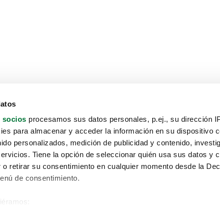
datos
 socios
procesamos sus datos personales, p.ej., su dirección I
es para almacenar y acceder la información en su dispositivo co
nido personalizados, medición de publicidad y contenido, investi
servicios. Tiene la opción de seleccionar quién usa sus datos y 
 o retirar su consentimiento en cualquier momento desde la Dec
Menú de consentimiento.
siéramos:
Aviso protección de datos
 sobre su ubicación geográfica que puede tener una precisión de