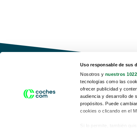
Uso responsable de sus 
Nosotros y
nuestros 1022
tecnologías como las cooki
Conduce tu futuro,
ofrecer publicidad y conte
desata tu movilidad
audiencia y desarrollo de 
propósitos. Puede cambiar
cookies o clicando en el 
Si lo permite, también qui
Acerca de nosotros
Aviso legal
Recopilar información