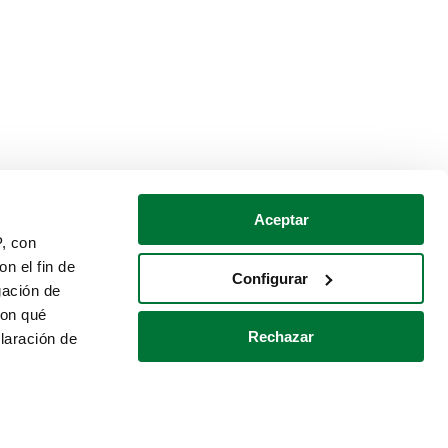
Aceptar
P, con
n el fin de
Configurar
gación de
con qué
Rechazar
laración de
Política de cookies
Contacto
 varios metros