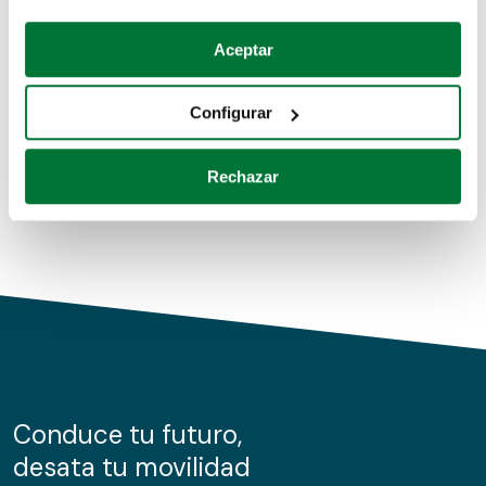
Coches de segunda mano
Si lo permite, también quisiéramos:
Aceptar
Recopilar información sobre su ubicación geográfica
Coches de km0
que puede tener una precisión de varios metros
Configurar
Coches de renting
Identificar su dispositivo analizándolo activamente
para buscar características específicas (huellas
Rechazar
digitales)
Obtenga más información sobre cómo se procesan sus
datos personales y establezca sus preferencias en la
sección de datos
. Puede cambiar o retirar su
consentimiento en cualquier momento en la Declaración
de cookies.
Las cookies de este sitio web se usan para personalizar
el contenido y los anuncios, ofrecer funciones de redes
sociales y analizar el tráfico. Además, compartimos
Conduce tu futuro,
información sobre el uso que haga del sitio web con
desata tu movilidad
nuestros partners de redes sociales, publicidad y análisis