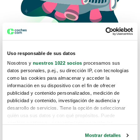
Uso responsable de sus datos
Nosotros y
nuestros 1022 socios
procesamos sus
datos personales, p.ej., su dirección IP, con tecnologías
como las cookies para almacenar y acceder la
Lo sentimos, no sabemos como
información en su dispositivo con el fin de ofrecer
te hemos traido hasta aquí.
publicidad y contenido personalizados, medición de
publicidad y contenido, investigación de audiencia y
desarrollo de servicios. Tiene la opción de seleccionar
Pero puedes encontrar el coche que estás
quién usa sus datos y con qué propósitos. Puede
buscando en alguno de estos enlaces:
cambiar o retirar su consentimiento en cualquier
momento desde la Declaración de cookies o clicando en
Coches nuevos
Mostrar detalles
el Menú de consentimiento.