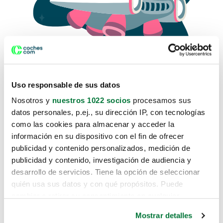
Uso responsable de sus datos
Nosotros y
nuestros 1022 socios
procesamos sus
datos personales, p.ej., su dirección IP, con tecnologías
como las cookies para almacenar y acceder la
Lo sentimos, no sabemos como
información en su dispositivo con el fin de ofrecer
te hemos traido hasta aquí.
publicidad y contenido personalizados, medición de
publicidad y contenido, investigación de audiencia y
desarrollo de servicios. Tiene la opción de seleccionar
Pero puedes encontrar el coche que estás
quién usa sus datos y con qué propósitos. Puede
buscando en alguno de estos enlaces:
cambiar o retirar su consentimiento en cualquier
momento desde la Declaración de cookies o clicando en
Coches nuevos
Mostrar detalles
el Menú de consentimiento.