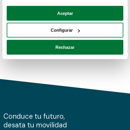
Coches de segunda mano
Si lo permite, también quisiéramos:
Aceptar
Recopilar información sobre su ubicación geográfica
Coches de km0
que puede tener una precisión de varios metros
Configurar
Coches de renting
Identificar su dispositivo analizándolo activamente
para buscar características específicas (huellas
Rechazar
digitales)
Obtenga más información sobre cómo se procesan sus
datos personales y establezca sus preferencias en la
sección de datos
. Puede cambiar o retirar su
consentimiento en cualquier momento en la Declaración
de cookies.
Las cookies de este sitio web se usan para personalizar
el contenido y los anuncios, ofrecer funciones de redes
sociales y analizar el tráfico. Además, compartimos
Conduce tu futuro,
información sobre el uso que haga del sitio web con
desata tu movilidad
nuestros partners de redes sociales, publicidad y análisis