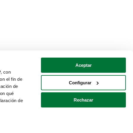
Aceptar
P, con
n el fin de
Configurar
gación de
con qué
Rechazar
laración de
Política de cookies
Contacto
 varios metros