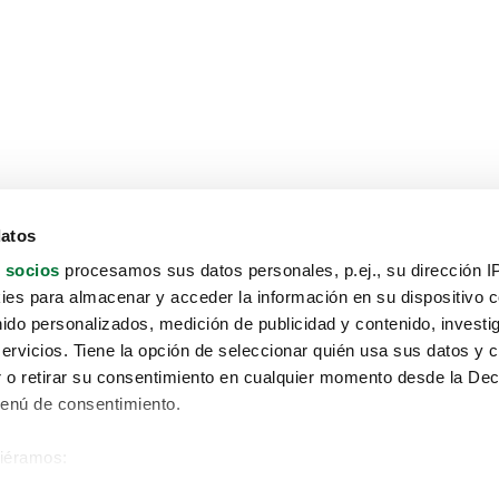
datos
 socios
procesamos sus datos personales, p.ej., su dirección I
es para almacenar y acceder la información en su dispositivo co
nido personalizados, medición de publicidad y contenido, investi
servicios. Tiene la opción de seleccionar quién usa sus datos y 
 o retirar su consentimiento en cualquier momento desde la Dec
Menú de consentimiento.
siéramos:
Aviso protección de datos
 sobre su ubicación geográfica que puede tener una precisión de