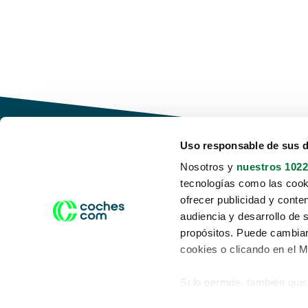
Uso responsable de sus 
Nosotros y
nuestros 1022
tecnologías como las cooki
Conduce tu futuro,
ofrecer publicidad y conte
desata tu movilidad
audiencia y desarrollo de 
propósitos. Puede cambiar
cookies o clicando en el 
Si lo permite, también qui
Acerca de nosotros
Aviso legal
Recopilar información