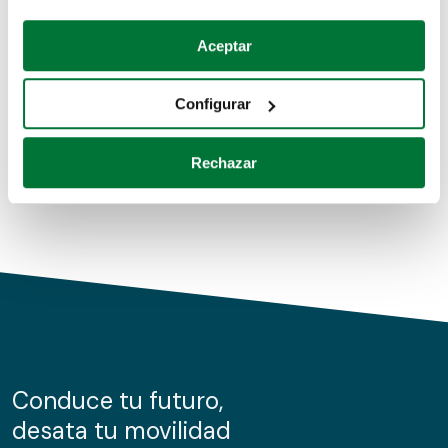
Coches de segunda mano
Si lo permite, también quisiéramos:
Aceptar
Recopilar información sobre su ubicación geográfica
Coches de km0
que puede tener una precisión de varios metros
Configurar
Coches de renting
Identificar su dispositivo analizándolo activamente
para buscar características específicas (huellas
Rechazar
digitales)
Obtenga más información sobre cómo se procesan sus
datos personales y establezca sus preferencias en la
sección de datos
. Puede cambiar o retirar su
consentimiento en cualquier momento en la Declaración
de cookies.
Las cookies de este sitio web se usan para personalizar
el contenido y los anuncios, ofrecer funciones de redes
sociales y analizar el tráfico. Además, compartimos
Conduce tu futuro,
información sobre el uso que haga del sitio web con
desata tu movilidad
nuestros partners de redes sociales, publicidad y análisis