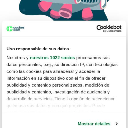
Uso responsable de sus datos
Nosotros y
nuestros 1022 socios
procesamos sus
datos personales, p.ej., su dirección IP, con tecnologías
como las cookies para almacenar y acceder la
Lo sentimos, no sabemos como
información en su dispositivo con el fin de ofrecer
te hemos traido hasta aquí.
publicidad y contenido personalizados, medición de
publicidad y contenido, investigación de audiencia y
desarrollo de servicios. Tiene la opción de seleccionar
Pero puedes encontrar el coche que estás
quién usa sus datos y con qué propósitos. Puede
buscando en alguno de estos enlaces:
cambiar o retirar su consentimiento en cualquier
momento desde la Declaración de cookies o clicando en
Coches nuevos
Mostrar detalles
el Menú de consentimiento.