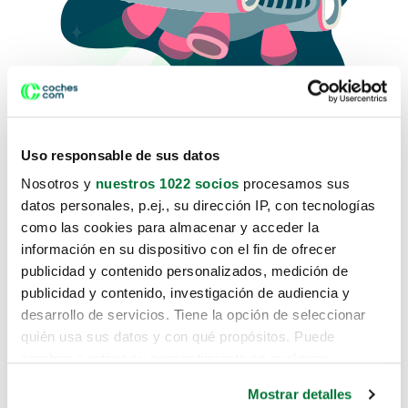
Uso responsable de sus datos
Nosotros y
nuestros 1022 socios
procesamos sus
datos personales, p.ej., su dirección IP, con tecnologías
como las cookies para almacenar y acceder la
Lo sentimos, no sabemos como
información en su dispositivo con el fin de ofrecer
te hemos traido hasta aquí.
publicidad y contenido personalizados, medición de
publicidad y contenido, investigación de audiencia y
desarrollo de servicios. Tiene la opción de seleccionar
Pero puedes encontrar el coche que estás
quién usa sus datos y con qué propósitos. Puede
buscando en alguno de estos enlaces:
cambiar o retirar su consentimiento en cualquier
momento desde la Declaración de cookies o clicando en
Coches nuevos
Mostrar detalles
el Menú de consentimiento.