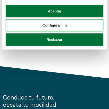
Coches de segunda mano
Si lo permite, también quisiéramos:
Aceptar
Recopilar información sobre su ubicación geográfica
Coches de km0
que puede tener una precisión de varios metros
Configurar
Coches de renting
Identificar su dispositivo analizándolo activamente
para buscar características específicas (huellas
Rechazar
digitales)
Obtenga más información sobre cómo se procesan sus
datos personales y establezca sus preferencias en la
sección de datos
. Puede cambiar o retirar su
consentimiento en cualquier momento en la Declaración
de cookies.
Las cookies de este sitio web se usan para personalizar
el contenido y los anuncios, ofrecer funciones de redes
sociales y analizar el tráfico. Además, compartimos
Conduce tu futuro,
información sobre el uso que haga del sitio web con
desata tu movilidad
nuestros partners de redes sociales, publicidad y análisis