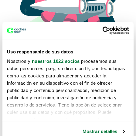
Uso responsable de sus datos
Nosotros y
nuestros 1022 socios
procesamos sus
datos personales, p.ej., su dirección IP, con tecnologías
como las cookies para almacenar y acceder la
Lo sentimos, no sabemos como
información en su dispositivo con el fin de ofrecer
te hemos traido hasta aquí.
publicidad y contenido personalizados, medición de
publicidad y contenido, investigación de audiencia y
desarrollo de servicios. Tiene la opción de seleccionar
Pero puedes encontrar el coche que estás
quién usa sus datos y con qué propósitos. Puede
buscando en alguno de estos enlaces:
cambiar o retirar su consentimiento en cualquier
momento desde la Declaración de cookies o clicando en
Coches nuevos
Mostrar detalles
el Menú de consentimiento.