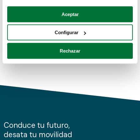
Coches de segunda mano
Si lo permite, también quisiéramos:
Aceptar
Recopilar información sobre su ubicación geográfica
Coches de km0
que puede tener una precisión de varios metros
Configurar
Coches de renting
Identificar su dispositivo analizándolo activamente
para buscar características específicas (huellas
Rechazar
digitales)
Obtenga más información sobre cómo se procesan sus
datos personales y establezca sus preferencias en la
sección de datos
. Puede cambiar o retirar su
consentimiento en cualquier momento en la Declaración
de cookies.
Las cookies de este sitio web se usan para personalizar
el contenido y los anuncios, ofrecer funciones de redes
sociales y analizar el tráfico. Además, compartimos
Conduce tu futuro,
información sobre el uso que haga del sitio web con
desata tu movilidad
nuestros partners de redes sociales, publicidad y análisis