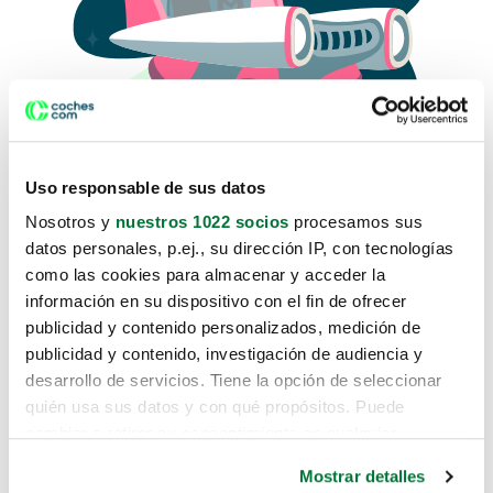
Uso responsable de sus datos
Nosotros y
nuestros 1022 socios
procesamos sus
datos personales, p.ej., su dirección IP, con tecnologías
como las cookies para almacenar y acceder la
Lo sentimos, no sabemos como
información en su dispositivo con el fin de ofrecer
te hemos traido hasta aquí.
publicidad y contenido personalizados, medición de
publicidad y contenido, investigación de audiencia y
desarrollo de servicios. Tiene la opción de seleccionar
Pero puedes encontrar el coche que estás
quién usa sus datos y con qué propósitos. Puede
buscando en alguno de estos enlaces:
cambiar o retirar su consentimiento en cualquier
momento desde la Declaración de cookies o clicando en
Coches nuevos
Mostrar detalles
el Menú de consentimiento.