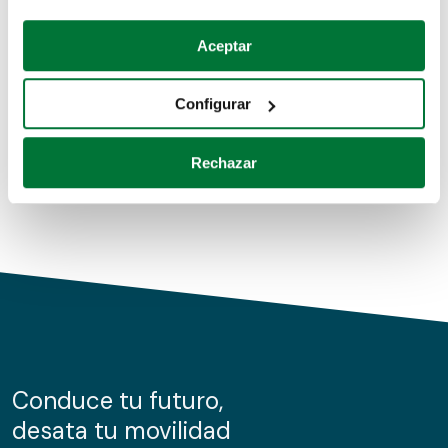
Coches de segunda mano
Si lo permite, también quisiéramos:
Aceptar
Recopilar información sobre su ubicación geográfica
Coches de km0
que puede tener una precisión de varios metros
Configurar
Coches de renting
Identificar su dispositivo analizándolo activamente
para buscar características específicas (huellas
Rechazar
digitales)
Obtenga más información sobre cómo se procesan sus
datos personales y establezca sus preferencias en la
sección de datos
. Puede cambiar o retirar su
consentimiento en cualquier momento en la Declaración
de cookies.
Las cookies de este sitio web se usan para personalizar
el contenido y los anuncios, ofrecer funciones de redes
sociales y analizar el tráfico. Además, compartimos
Conduce tu futuro,
información sobre el uso que haga del sitio web con
desata tu movilidad
nuestros partners de redes sociales, publicidad y análisis