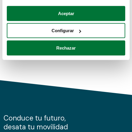
Coches de segunda mano
Si lo permite, también quisiéramos:
Aceptar
Recopilar información sobre su ubicación geográfica
Coches de km0
que puede tener una precisión de varios metros
Configurar
Coches de renting
Identificar su dispositivo analizándolo activamente
para buscar características específicas (huellas
Rechazar
digitales)
Obtenga más información sobre cómo se procesan sus
datos personales y establezca sus preferencias en la
sección de datos
. Puede cambiar o retirar su
consentimiento en cualquier momento en la Declaración
de cookies.
Las cookies de este sitio web se usan para personalizar
el contenido y los anuncios, ofrecer funciones de redes
sociales y analizar el tráfico. Además, compartimos
Conduce tu futuro,
información sobre el uso que haga del sitio web con
desata tu movilidad
nuestros partners de redes sociales, publicidad y análisis