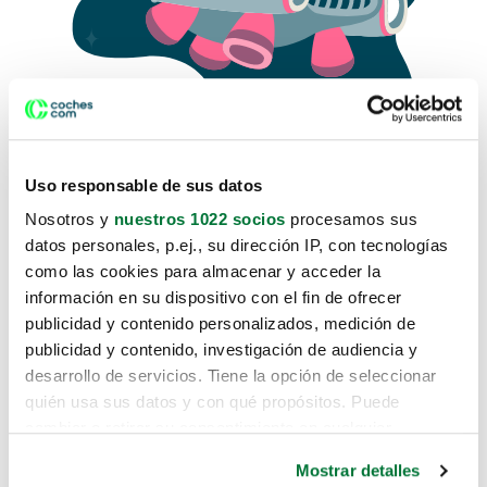
Uso responsable de sus datos
Nosotros y
nuestros 1022 socios
procesamos sus
datos personales, p.ej., su dirección IP, con tecnologías
como las cookies para almacenar y acceder la
Lo sentimos, no sabemos como
información en su dispositivo con el fin de ofrecer
te hemos traido hasta aquí.
publicidad y contenido personalizados, medición de
publicidad y contenido, investigación de audiencia y
desarrollo de servicios. Tiene la opción de seleccionar
Pero puedes encontrar el coche que estás
quién usa sus datos y con qué propósitos. Puede
buscando en alguno de estos enlaces:
cambiar o retirar su consentimiento en cualquier
momento desde la Declaración de cookies o clicando en
Coches nuevos
Mostrar detalles
el Menú de consentimiento.