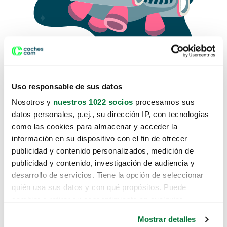
Uso responsable de sus datos
Nosotros y
nuestros 1022 socios
procesamos sus
datos personales, p.ej., su dirección IP, con tecnologías
como las cookies para almacenar y acceder la
Lo sentimos, no sabemos como
información en su dispositivo con el fin de ofrecer
te hemos traido hasta aquí.
publicidad y contenido personalizados, medición de
publicidad y contenido, investigación de audiencia y
desarrollo de servicios. Tiene la opción de seleccionar
Pero puedes encontrar el coche que estás
quién usa sus datos y con qué propósitos. Puede
buscando en alguno de estos enlaces:
cambiar o retirar su consentimiento en cualquier
momento desde la Declaración de cookies o clicando en
Coches nuevos
Mostrar detalles
el Menú de consentimiento.