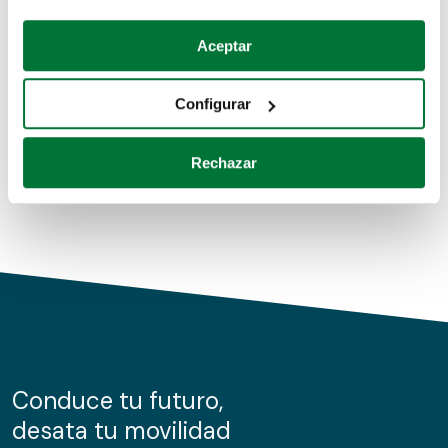
Coches de segunda mano
Si lo permite, también quisiéramos:
Aceptar
Recopilar información sobre su ubicación geográfica
Coches de km0
que puede tener una precisión de varios metros
Configurar
Coches de renting
Identificar su dispositivo analizándolo activamente
para buscar características específicas (huellas
Rechazar
digitales)
Obtenga más información sobre cómo se procesan sus
datos personales y establezca sus preferencias en la
sección de datos
. Puede cambiar o retirar su
consentimiento en cualquier momento en la Declaración
de cookies.
Las cookies de este sitio web se usan para personalizar
el contenido y los anuncios, ofrecer funciones de redes
sociales y analizar el tráfico. Además, compartimos
Conduce tu futuro,
información sobre el uso que haga del sitio web con
desata tu movilidad
nuestros partners de redes sociales, publicidad y análisis