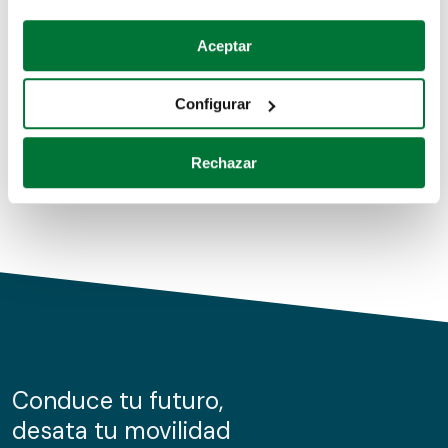
Coches de segunda mano
Si lo permite, también quisiéramos:
Aceptar
Recopilar información sobre su ubicación geográfica
Coches de km0
que puede tener una precisión de varios metros
Configurar
Coches de renting
Identificar su dispositivo analizándolo activamente
para buscar características específicas (huellas
Rechazar
digitales)
Obtenga más información sobre cómo se procesan sus
datos personales y establezca sus preferencias en la
sección de datos
. Puede cambiar o retirar su
consentimiento en cualquier momento en la Declaración
de cookies.
Las cookies de este sitio web se usan para personalizar
el contenido y los anuncios, ofrecer funciones de redes
sociales y analizar el tráfico. Además, compartimos
Conduce tu futuro,
información sobre el uso que haga del sitio web con
desata tu movilidad
nuestros partners de redes sociales, publicidad y análisis