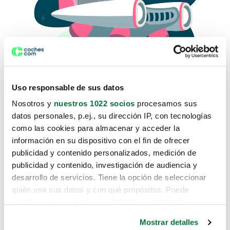
Uso responsable de sus datos
Nosotros y
nuestros 1022 socios
procesamos sus
datos personales, p.ej., su dirección IP, con tecnologías
como las cookies para almacenar y acceder la
Lo sentimos, no sabemos como
información en su dispositivo con el fin de ofrecer
te hemos traido hasta aquí.
publicidad y contenido personalizados, medición de
publicidad y contenido, investigación de audiencia y
desarrollo de servicios. Tiene la opción de seleccionar
Pero puedes encontrar el coche que estás
quién usa sus datos y con qué propósitos. Puede
buscando en alguno de estos enlaces:
cambiar o retirar su consentimiento en cualquier
momento desde la Declaración de cookies o clicando en
Coches nuevos
Mostrar detalles
el Menú de consentimiento.