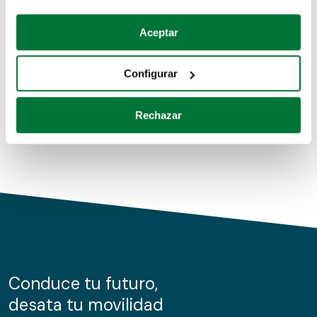
Coches de segunda mano
Si lo permite, también quisiéramos:
Aceptar
Recopilar información sobre su ubicación geográfica
Coches de km0
que puede tener una precisión de varios metros
Configurar
Coches de renting
Identificar su dispositivo analizándolo activamente
para buscar características específicas (huellas
Rechazar
digitales)
Obtenga más información sobre cómo se procesan sus
datos personales y establezca sus preferencias en la
sección de datos
. Puede cambiar o retirar su
consentimiento en cualquier momento en la Declaración
de cookies.
Las cookies de este sitio web se usan para personalizar
el contenido y los anuncios, ofrecer funciones de redes
sociales y analizar el tráfico. Además, compartimos
Conduce tu futuro,
información sobre el uso que haga del sitio web con
desata tu movilidad
nuestros partners de redes sociales, publicidad y análisis