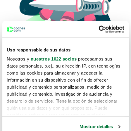
Uso responsable de sus datos
Nosotros y
nuestros 1022 socios
procesamos sus
datos personales, p.ej., su dirección IP, con tecnologías
como las cookies para almacenar y acceder la
Lo sentimos, no sabemos como
información en su dispositivo con el fin de ofrecer
te hemos traido hasta aquí.
publicidad y contenido personalizados, medición de
publicidad y contenido, investigación de audiencia y
desarrollo de servicios. Tiene la opción de seleccionar
Pero puedes encontrar el coche que estás
quién usa sus datos y con qué propósitos. Puede
buscando en alguno de estos enlaces:
cambiar o retirar su consentimiento en cualquier
momento desde la Declaración de cookies o clicando en
Coches nuevos
Mostrar detalles
el Menú de consentimiento.