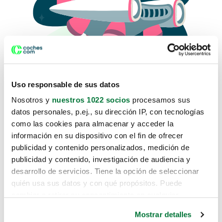
Uso responsable de sus datos
Nosotros y
nuestros 1022 socios
procesamos sus
datos personales, p.ej., su dirección IP, con tecnologías
como las cookies para almacenar y acceder la
Lo sentimos, no sabemos como
información en su dispositivo con el fin de ofrecer
te hemos traido hasta aquí.
publicidad y contenido personalizados, medición de
publicidad y contenido, investigación de audiencia y
desarrollo de servicios. Tiene la opción de seleccionar
Pero puedes encontrar el coche que estás
quién usa sus datos y con qué propósitos. Puede
buscando en alguno de estos enlaces:
cambiar o retirar su consentimiento en cualquier
momento desde la Declaración de cookies o clicando en
Coches nuevos
Mostrar detalles
el Menú de consentimiento.