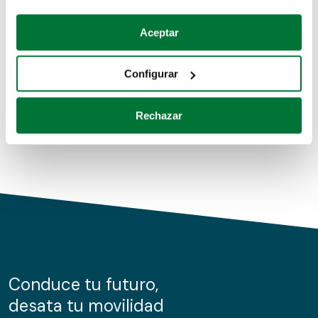
Coches de segunda mano
Si lo permite, también quisiéramos:
Aceptar
Recopilar información sobre su ubicación geográfica
Coches de km0
que puede tener una precisión de varios metros
Configurar
Coches de renting
Identificar su dispositivo analizándolo activamente
para buscar características específicas (huellas
Rechazar
digitales)
Obtenga más información sobre cómo se procesan sus
datos personales y establezca sus preferencias en la
sección de datos
. Puede cambiar o retirar su
consentimiento en cualquier momento en la Declaración
de cookies.
Las cookies de este sitio web se usan para personalizar
el contenido y los anuncios, ofrecer funciones de redes
sociales y analizar el tráfico. Además, compartimos
Conduce tu futuro,
información sobre el uso que haga del sitio web con
desata tu movilidad
nuestros partners de redes sociales, publicidad y análisis