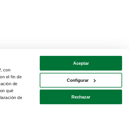
Aceptar
P, con
n el fin de
Configurar
gación de
con qué
Rechazar
laración de
Política de cookies
Contacto
 varios metros