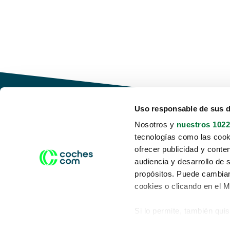
Uso responsable de sus 
Nosotros y
nuestros 1022
tecnologías como las cooki
Conduce tu futuro,
ofrecer publicidad y conte
desata tu movilidad
audiencia y desarrollo de 
propósitos. Puede cambiar
cookies o clicando en el 
Si lo permite, también qui
Acerca de nosotros
Aviso legal
Recopilar información