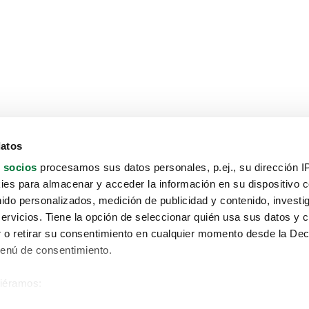
datos
 socios
procesamos sus datos personales, p.ej., su dirección I
es para almacenar y acceder la información en su dispositivo co
nido personalizados, medición de publicidad y contenido, investi
servicios. Tiene la opción de seleccionar quién usa sus datos y 
 o retirar su consentimiento en cualquier momento desde la Dec
Menú de consentimiento.
siéramos:
Aviso protección de datos
 sobre su ubicación geográfica que puede tener una precisión de