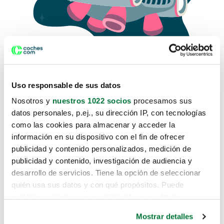
Uso responsable de sus datos
Nosotros y
nuestros 1022 socios
procesamos sus
datos personales, p.ej., su dirección IP, con tecnologías
como las cookies para almacenar y acceder la
Lo sentimos, no sabemos como
información en su dispositivo con el fin de ofrecer
te hemos traido hasta aquí.
publicidad y contenido personalizados, medición de
publicidad y contenido, investigación de audiencia y
desarrollo de servicios. Tiene la opción de seleccionar
Pero puedes encontrar el coche que estás
quién usa sus datos y con qué propósitos. Puede
buscando en alguno de estos enlaces:
cambiar o retirar su consentimiento en cualquier
momento desde la Declaración de cookies o clicando en
Coches nuevos
Mostrar detalles
el Menú de consentimiento.