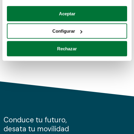
Coches de segunda mano
Si lo permite, también quisiéramos:
Aceptar
Recopilar información sobre su ubicación geográfica
Coches de km0
que puede tener una precisión de varios metros
Configurar
Coches de renting
Identificar su dispositivo analizándolo activamente
para buscar características específicas (huellas
Rechazar
digitales)
Obtenga más información sobre cómo se procesan sus
datos personales y establezca sus preferencias en la
sección de datos
. Puede cambiar o retirar su
consentimiento en cualquier momento en la Declaración
de cookies.
Las cookies de este sitio web se usan para personalizar
el contenido y los anuncios, ofrecer funciones de redes
sociales y analizar el tráfico. Además, compartimos
Conduce tu futuro,
información sobre el uso que haga del sitio web con
desata tu movilidad
nuestros partners de redes sociales, publicidad y análisis