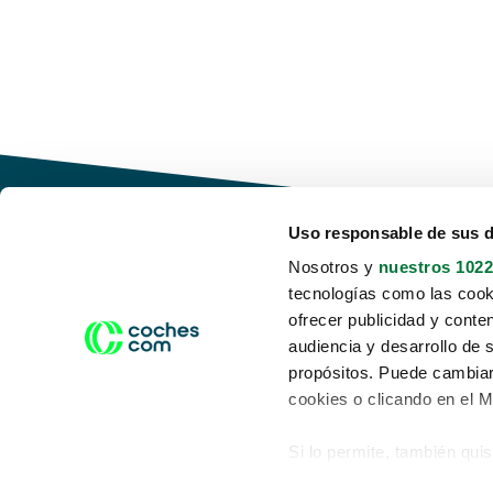
Uso responsable de sus 
Nosotros y
nuestros 1022
tecnologías como las cooki
Conduce tu futuro,
ofrecer publicidad y conte
desata tu movilidad
audiencia y desarrollo de 
propósitos. Puede cambiar
cookies o clicando en el 
Si lo permite, también qui
Acerca de nosotros
Aviso legal
Recopilar información