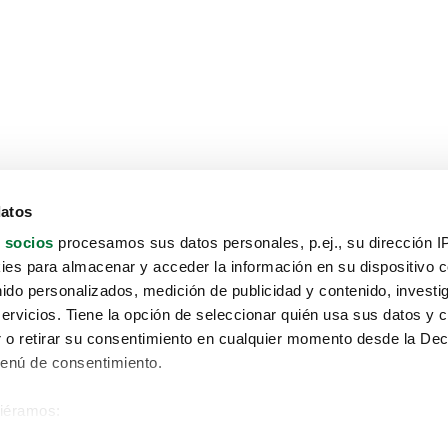
datos
 socios
procesamos sus datos personales, p.ej., su dirección I
es para almacenar y acceder la información en su dispositivo co
nido personalizados, medición de publicidad y contenido, investi
servicios. Tiene la opción de seleccionar quién usa sus datos y 
 o retirar su consentimiento en cualquier momento desde la Dec
Menú de consentimiento.
siéramos:
Aviso protección de datos
 sobre su ubicación geográfica que puede tener una precisión de