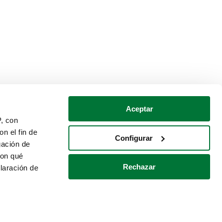
Aceptar
P, con
n el fin de
Configurar
gación de
con qué
Rechazar
laración de
Política de cookies
Contacto
 varios metros