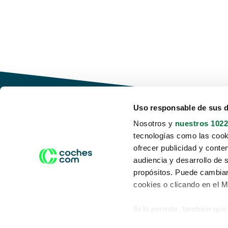
Uso responsable de sus 
Nosotros y
nuestros 1022
tecnologías como las cooki
Conduce tu futuro,
ofrecer publicidad y conte
desata tu movilidad
audiencia y desarrollo de 
propósitos. Puede cambiar
cookies o clicando en el 
Si lo permite, también qui
Acerca de nosotros
Aviso legal
Recopilar información