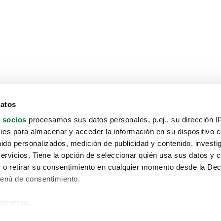
datos
 socios
procesamos sus datos personales, p.ej., su dirección I
es para almacenar y acceder la información en su dispositivo co
nido personalizados, medición de publicidad y contenido, investi
servicios. Tiene la opción de seleccionar quién usa sus datos y 
 o retirar su consentimiento en cualquier momento desde la Dec
Menú de consentimiento.
siéramos:
Aviso protección de datos
 sobre su ubicación geográfica que puede tener una precisión de