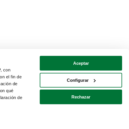
Aceptar
P, con
n el fin de
Configurar
gación de
con qué
Rechazar
laración de
Política de cookies
Contacto
 varios metros