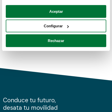
Coches de segunda mano
Si lo permite, también quisiéramos:
Aceptar
Recopilar información sobre su ubicación geográfica
Coches de km0
que puede tener una precisión de varios metros
Configurar
Coches de renting
Identificar su dispositivo analizándolo activamente
para buscar características específicas (huellas
Rechazar
digitales)
Obtenga más información sobre cómo se procesan sus
datos personales y establezca sus preferencias en la
sección de datos
. Puede cambiar o retirar su
consentimiento en cualquier momento en la Declaración
de cookies.
Las cookies de este sitio web se usan para personalizar
el contenido y los anuncios, ofrecer funciones de redes
sociales y analizar el tráfico. Además, compartimos
Conduce tu futuro,
información sobre el uso que haga del sitio web con
desata tu movilidad
nuestros partners de redes sociales, publicidad y análisis