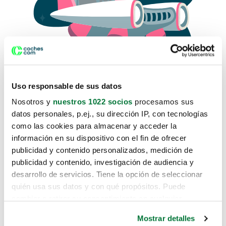
Uso responsable de sus datos
Nosotros y
nuestros 1022 socios
procesamos sus
datos personales, p.ej., su dirección IP, con tecnologías
como las cookies para almacenar y acceder la
Lo sentimos, no sabemos como
información en su dispositivo con el fin de ofrecer
te hemos traido hasta aquí.
publicidad y contenido personalizados, medición de
publicidad y contenido, investigación de audiencia y
desarrollo de servicios. Tiene la opción de seleccionar
Pero puedes encontrar el coche que estás
quién usa sus datos y con qué propósitos. Puede
buscando en alguno de estos enlaces:
cambiar o retirar su consentimiento en cualquier
momento desde la Declaración de cookies o clicando en
Coches nuevos
Mostrar detalles
el Menú de consentimiento.