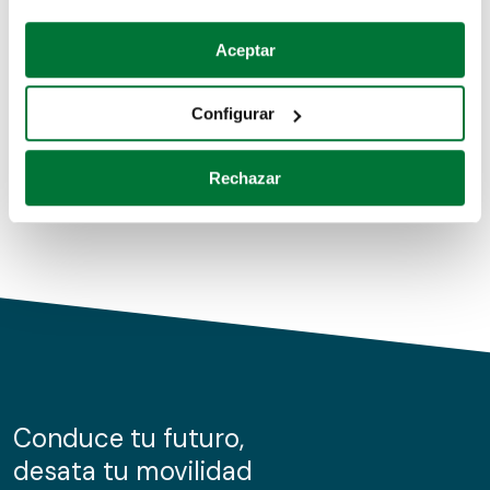
Coches de segunda mano
Si lo permite, también quisiéramos:
Aceptar
Recopilar información sobre su ubicación geográfica
Coches de km0
que puede tener una precisión de varios metros
Configurar
Coches de renting
Identificar su dispositivo analizándolo activamente
para buscar características específicas (huellas
Rechazar
digitales)
Obtenga más información sobre cómo se procesan sus
datos personales y establezca sus preferencias en la
sección de datos
. Puede cambiar o retirar su
consentimiento en cualquier momento en la Declaración
de cookies.
Las cookies de este sitio web se usan para personalizar
el contenido y los anuncios, ofrecer funciones de redes
sociales y analizar el tráfico. Además, compartimos
Conduce tu futuro,
información sobre el uso que haga del sitio web con
desata tu movilidad
nuestros partners de redes sociales, publicidad y análisis