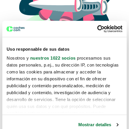
Uso responsable de sus datos
Nosotros y
nuestros 1022 socios
procesamos sus
datos personales, p.ej., su dirección IP, con tecnologías
como las cookies para almacenar y acceder la
Lo sentimos, no sabemos como
información en su dispositivo con el fin de ofrecer
te hemos traido hasta aquí.
publicidad y contenido personalizados, medición de
publicidad y contenido, investigación de audiencia y
desarrollo de servicios. Tiene la opción de seleccionar
Pero puedes encontrar el coche que estás
quién usa sus datos y con qué propósitos. Puede
buscando en alguno de estos enlaces:
cambiar o retirar su consentimiento en cualquier
momento desde la Declaración de cookies o clicando en
Coches nuevos
Mostrar detalles
el Menú de consentimiento.