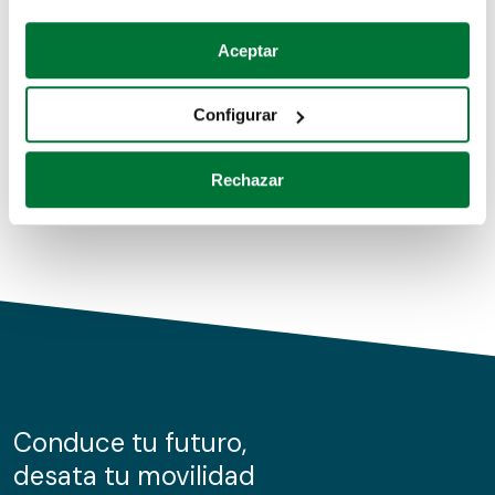
Coches de segunda mano
Si lo permite, también quisiéramos:
Aceptar
Recopilar información sobre su ubicación geográfica
Coches de km0
que puede tener una precisión de varios metros
Configurar
Coches de renting
Identificar su dispositivo analizándolo activamente
para buscar características específicas (huellas
Rechazar
digitales)
Obtenga más información sobre cómo se procesan sus
datos personales y establezca sus preferencias en la
sección de datos
. Puede cambiar o retirar su
consentimiento en cualquier momento en la Declaración
de cookies.
Las cookies de este sitio web se usan para personalizar
el contenido y los anuncios, ofrecer funciones de redes
sociales y analizar el tráfico. Además, compartimos
Conduce tu futuro,
información sobre el uso que haga del sitio web con
desata tu movilidad
nuestros partners de redes sociales, publicidad y análisis