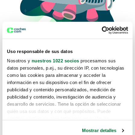
Uso responsable de sus datos
Nosotros y
nuestros 1022 socios
procesamos sus
datos personales, p.ej., su dirección IP, con tecnologías
como las cookies para almacenar y acceder la
Lo sentimos, no sabemos como
información en su dispositivo con el fin de ofrecer
te hemos traido hasta aquí.
publicidad y contenido personalizados, medición de
publicidad y contenido, investigación de audiencia y
desarrollo de servicios. Tiene la opción de seleccionar
Pero puedes encontrar el coche que estás
quién usa sus datos y con qué propósitos. Puede
buscando en alguno de estos enlaces:
cambiar o retirar su consentimiento en cualquier
momento desde la Declaración de cookies o clicando en
Coches nuevos
Mostrar detalles
el Menú de consentimiento.