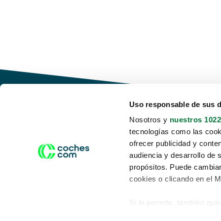
Uso responsable de sus 
Nosotros y
nuestros 1022
tecnologías como las cooki
Conduce tu futuro,
ofrecer publicidad y conte
desata tu movilidad
audiencia y desarrollo de 
propósitos. Puede cambiar
cookies o clicando en el 
Si lo permite, también qui
Acerca de nosotros
Aviso legal
Recopilar información