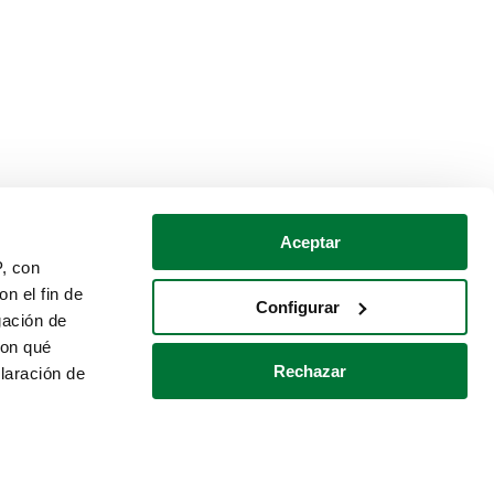
Aceptar
P, con
n el fin de
Configurar
gación de
con qué
Rechazar
laración de
Política de cookies
Contacto
 varios metros