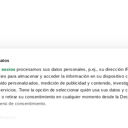
datos
 socios
procesamos sus datos personales, p.ej., su dirección I
es para almacenar y acceder la información en su dispositivo co
nido personalizados, medición de publicidad y contenido, investi
servicios. Tiene la opción de seleccionar quién usa sus datos y 
 o retirar su consentimiento en cualquier momento desde la Dec
Menú de consentimiento.
siéramos:
Aviso protección de datos
 sobre su ubicación geográfica que puede tener una precisión de