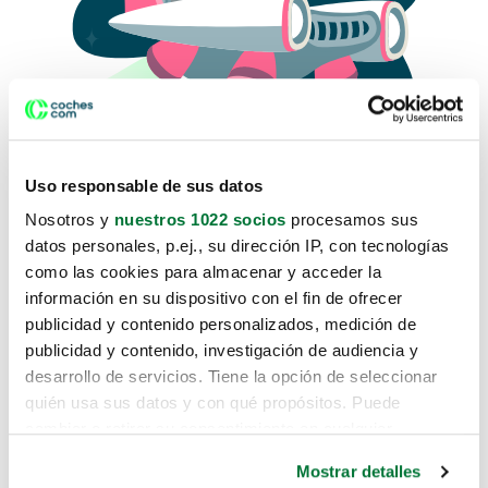
Uso responsable de sus datos
Nosotros y
nuestros 1022 socios
procesamos sus
datos personales, p.ej., su dirección IP, con tecnologías
como las cookies para almacenar y acceder la
Lo sentimos, no sabemos como
información en su dispositivo con el fin de ofrecer
te hemos traido hasta aquí.
publicidad y contenido personalizados, medición de
publicidad y contenido, investigación de audiencia y
desarrollo de servicios. Tiene la opción de seleccionar
Pero puedes encontrar el coche que estás
quién usa sus datos y con qué propósitos. Puede
buscando en alguno de estos enlaces:
cambiar o retirar su consentimiento en cualquier
momento desde la Declaración de cookies o clicando en
Coches nuevos
Mostrar detalles
el Menú de consentimiento.