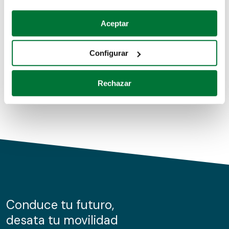
Coches de segunda mano
Si lo permite, también quisiéramos:
Aceptar
Recopilar información sobre su ubicación geográfica
Coches de km0
que puede tener una precisión de varios metros
Configurar
Coches de renting
Identificar su dispositivo analizándolo activamente
para buscar características específicas (huellas
Rechazar
digitales)
Obtenga más información sobre cómo se procesan sus
datos personales y establezca sus preferencias en la
sección de datos
. Puede cambiar o retirar su
consentimiento en cualquier momento en la Declaración
de cookies.
Las cookies de este sitio web se usan para personalizar
el contenido y los anuncios, ofrecer funciones de redes
sociales y analizar el tráfico. Además, compartimos
Conduce tu futuro,
información sobre el uso que haga del sitio web con
desata tu movilidad
nuestros partners de redes sociales, publicidad y análisis