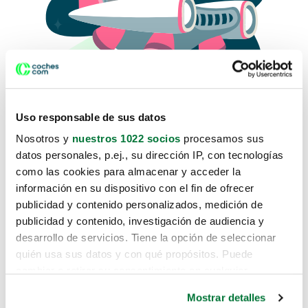
Uso responsable de sus datos
Nosotros y
nuestros 1022 socios
procesamos sus
datos personales, p.ej., su dirección IP, con tecnologías
como las cookies para almacenar y acceder la
Lo sentimos, no sabemos como
información en su dispositivo con el fin de ofrecer
te hemos traido hasta aquí.
publicidad y contenido personalizados, medición de
publicidad y contenido, investigación de audiencia y
desarrollo de servicios. Tiene la opción de seleccionar
Pero puedes encontrar el coche que estás
quién usa sus datos y con qué propósitos. Puede
buscando en alguno de estos enlaces:
cambiar o retirar su consentimiento en cualquier
momento desde la Declaración de cookies o clicando en
Coches nuevos
Mostrar detalles
el Menú de consentimiento.