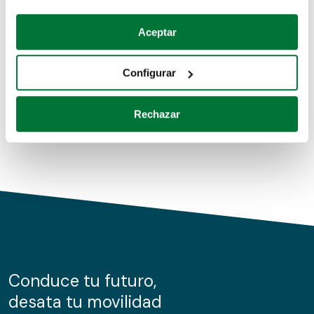
Coches de segunda mano
Si lo permite, también quisiéramos:
Aceptar
Recopilar información sobre su ubicación geográfica
Coches de km0
que puede tener una precisión de varios metros
Configurar
Coches de renting
Identificar su dispositivo analizándolo activamente
para buscar características específicas (huellas
Rechazar
digitales)
Obtenga más información sobre cómo se procesan sus
datos personales y establezca sus preferencias en la
sección de datos
. Puede cambiar o retirar su
consentimiento en cualquier momento en la Declaración
de cookies.
Las cookies de este sitio web se usan para personalizar
el contenido y los anuncios, ofrecer funciones de redes
sociales y analizar el tráfico. Además, compartimos
Conduce tu futuro,
información sobre el uso que haga del sitio web con
desata tu movilidad
nuestros partners de redes sociales, publicidad y análisis