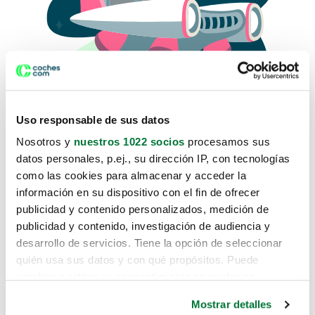
Uso responsable de sus datos
Nosotros y
nuestros 1022 socios
procesamos sus
datos personales, p.ej., su dirección IP, con tecnologías
como las cookies para almacenar y acceder la
Lo sentimos, no sabemos como
información en su dispositivo con el fin de ofrecer
te hemos traido hasta aquí.
publicidad y contenido personalizados, medición de
publicidad y contenido, investigación de audiencia y
desarrollo de servicios. Tiene la opción de seleccionar
Pero puedes encontrar el coche que estás
quién usa sus datos y con qué propósitos. Puede
buscando en alguno de estos enlaces:
cambiar o retirar su consentimiento en cualquier
momento desde la Declaración de cookies o clicando en
Coches nuevos
Mostrar detalles
el Menú de consentimiento.