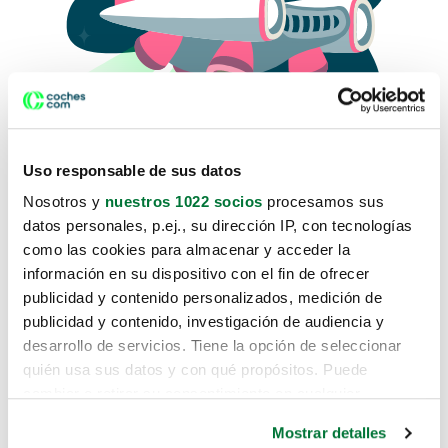
Uso responsable de sus datos
Nosotros y
nuestros 1022 socios
procesamos sus
datos personales, p.ej., su dirección IP, con tecnologías
como las cookies para almacenar y acceder la
Lo sentimos, no sabemos como
información en su dispositivo con el fin de ofrecer
te hemos traido hasta aquí.
publicidad y contenido personalizados, medición de
publicidad y contenido, investigación de audiencia y
desarrollo de servicios. Tiene la opción de seleccionar
Pero puedes encontrar el coche que estás
quién usa sus datos y con qué propósitos. Puede
buscando en alguno de estos enlaces:
cambiar o retirar su consentimiento en cualquier
momento desde la Declaración de cookies o clicando en
Coches nuevos
Mostrar detalles
el Menú de consentimiento.