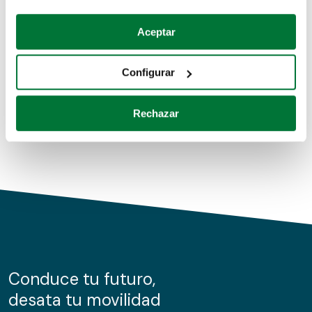
Coches de segunda mano
Si lo permite, también quisiéramos:
Aceptar
Recopilar información sobre su ubicación geográfica
Coches de km0
que puede tener una precisión de varios metros
Configurar
Coches de renting
Identificar su dispositivo analizándolo activamente
para buscar características específicas (huellas
Rechazar
digitales)
Obtenga más información sobre cómo se procesan sus
datos personales y establezca sus preferencias en la
sección de datos
. Puede cambiar o retirar su
consentimiento en cualquier momento en la Declaración
de cookies.
Las cookies de este sitio web se usan para personalizar
el contenido y los anuncios, ofrecer funciones de redes
sociales y analizar el tráfico. Además, compartimos
Conduce tu futuro,
información sobre el uso que haga del sitio web con
desata tu movilidad
nuestros partners de redes sociales, publicidad y análisis