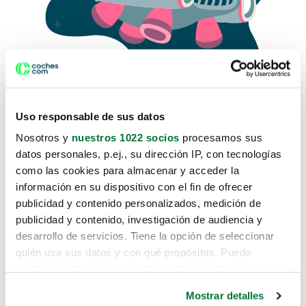
Uso responsable de sus datos
Nosotros y
nuestros 1022 socios
procesamos sus
datos personales, p.ej., su dirección IP, con tecnologías
como las cookies para almacenar y acceder la
Lo sentimos, no sabemos como
información en su dispositivo con el fin de ofrecer
te hemos traido hasta aquí.
publicidad y contenido personalizados, medición de
publicidad y contenido, investigación de audiencia y
desarrollo de servicios. Tiene la opción de seleccionar
Pero puedes encontrar el coche que estás
quién usa sus datos y con qué propósitos. Puede
buscando en alguno de estos enlaces:
cambiar o retirar su consentimiento en cualquier
momento desde la Declaración de cookies o clicando en
Coches nuevos
Mostrar detalles
el Menú de consentimiento.