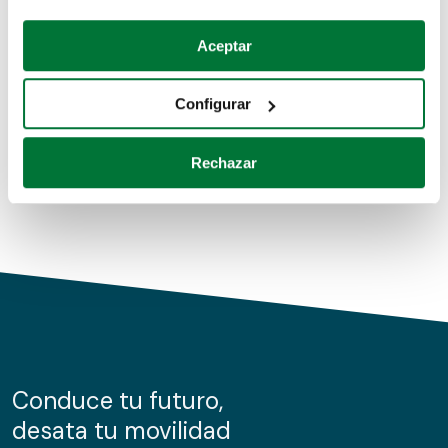
Coches de segunda mano
Si lo permite, también quisiéramos:
Aceptar
Recopilar información sobre su ubicación geográfica
Coches de km0
que puede tener una precisión de varios metros
Configurar
Coches de renting
Identificar su dispositivo analizándolo activamente
para buscar características específicas (huellas
Rechazar
digitales)
Obtenga más información sobre cómo se procesan sus
datos personales y establezca sus preferencias en la
sección de datos
. Puede cambiar o retirar su
consentimiento en cualquier momento en la Declaración
de cookies.
Las cookies de este sitio web se usan para personalizar
el contenido y los anuncios, ofrecer funciones de redes
sociales y analizar el tráfico. Además, compartimos
Conduce tu futuro,
información sobre el uso que haga del sitio web con
desata tu movilidad
nuestros partners de redes sociales, publicidad y análisis