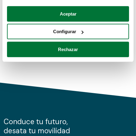
Coches de segunda mano
Si lo permite, también quisiéramos:
Aceptar
Recopilar información sobre su ubicación geográfica
Coches de km0
que puede tener una precisión de varios metros
Configurar
Coches de renting
Identificar su dispositivo analizándolo activamente
para buscar características específicas (huellas
Rechazar
digitales)
Obtenga más información sobre cómo se procesan sus
datos personales y establezca sus preferencias en la
sección de datos
. Puede cambiar o retirar su
consentimiento en cualquier momento en la Declaración
de cookies.
Las cookies de este sitio web se usan para personalizar
el contenido y los anuncios, ofrecer funciones de redes
sociales y analizar el tráfico. Además, compartimos
Conduce tu futuro,
información sobre el uso que haga del sitio web con
desata tu movilidad
nuestros partners de redes sociales, publicidad y análisis