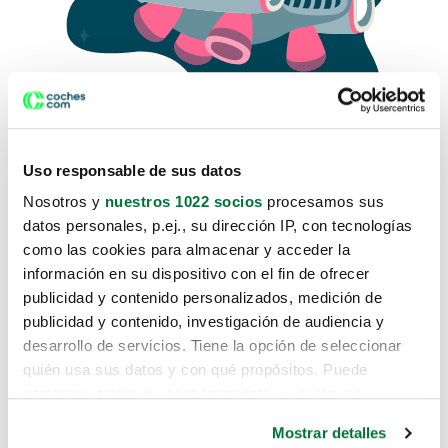
Uso responsable de sus datos
Nosotros y
nuestros 1022 socios
procesamos sus
datos personales, p.ej., su dirección IP, con tecnologías
como las cookies para almacenar y acceder la
Lo sentimos, no sabemos como
información en su dispositivo con el fin de ofrecer
te hemos traido hasta aquí.
publicidad y contenido personalizados, medición de
publicidad y contenido, investigación de audiencia y
desarrollo de servicios. Tiene la opción de seleccionar
Pero puedes encontrar el coche que estás
quién usa sus datos y con qué propósitos. Puede
buscando en alguno de estos enlaces:
cambiar o retirar su consentimiento en cualquier
momento desde la Declaración de cookies o clicando en
Coches nuevos
Mostrar detalles
el Menú de consentimiento.