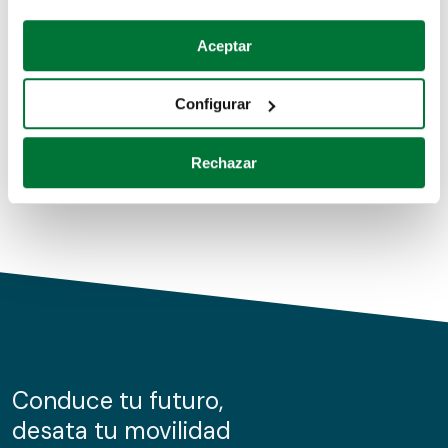
Coches de segunda mano
Si lo permite, también quisiéramos:
Aceptar
Recopilar información sobre su ubicación geográfica
Coches de km0
que puede tener una precisión de varios metros
Configurar
Coches de renting
Identificar su dispositivo analizándolo activamente
para buscar características específicas (huellas
Rechazar
digitales)
Obtenga más información sobre cómo se procesan sus
datos personales y establezca sus preferencias en la
sección de datos
. Puede cambiar o retirar su
consentimiento en cualquier momento en la Declaración
de cookies.
Las cookies de este sitio web se usan para personalizar
el contenido y los anuncios, ofrecer funciones de redes
sociales y analizar el tráfico. Además, compartimos
Conduce tu futuro,
información sobre el uso que haga del sitio web con
desata tu movilidad
nuestros partners de redes sociales, publicidad y análisis