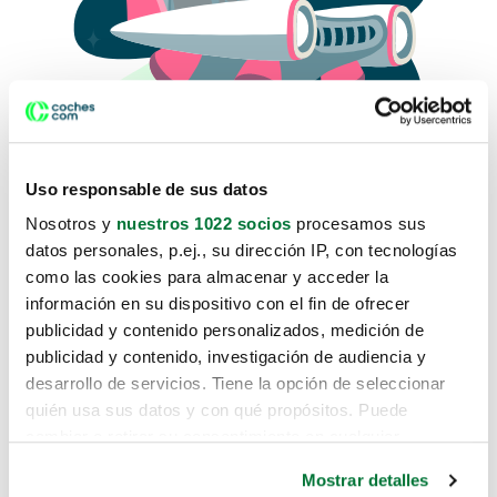
Uso responsable de sus datos
Nosotros y
nuestros 1022 socios
procesamos sus
datos personales, p.ej., su dirección IP, con tecnologías
como las cookies para almacenar y acceder la
Lo sentimos, no sabemos como
información en su dispositivo con el fin de ofrecer
te hemos traido hasta aquí.
publicidad y contenido personalizados, medición de
publicidad y contenido, investigación de audiencia y
desarrollo de servicios. Tiene la opción de seleccionar
Pero puedes encontrar el coche que estás
quién usa sus datos y con qué propósitos. Puede
buscando en alguno de estos enlaces:
cambiar o retirar su consentimiento en cualquier
momento desde la Declaración de cookies o clicando en
Coches nuevos
Mostrar detalles
el Menú de consentimiento.