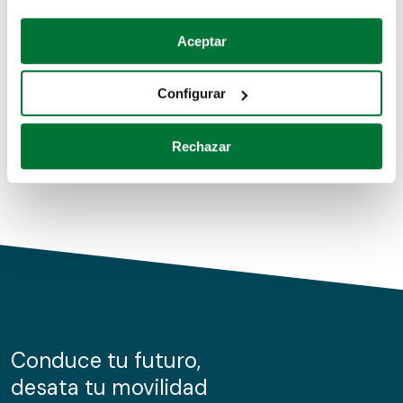
Coches de segunda mano
Si lo permite, también quisiéramos:
Aceptar
Recopilar información sobre su ubicación geográfica
Coches de km0
que puede tener una precisión de varios metros
Configurar
Coches de renting
Identificar su dispositivo analizándolo activamente
para buscar características específicas (huellas
Rechazar
digitales)
Obtenga más información sobre cómo se procesan sus
datos personales y establezca sus preferencias en la
sección de datos
. Puede cambiar o retirar su
consentimiento en cualquier momento en la Declaración
de cookies.
Las cookies de este sitio web se usan para personalizar
el contenido y los anuncios, ofrecer funciones de redes
sociales y analizar el tráfico. Además, compartimos
Conduce tu futuro,
información sobre el uso que haga del sitio web con
desata tu movilidad
nuestros partners de redes sociales, publicidad y análisis