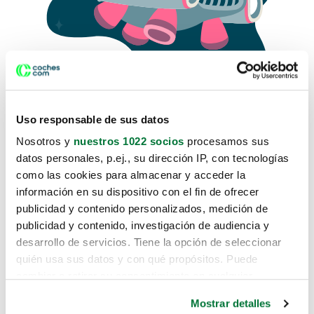
Uso responsable de sus datos
Nosotros y
nuestros 1022 socios
procesamos sus
datos personales, p.ej., su dirección IP, con tecnologías
como las cookies para almacenar y acceder la
Lo sentimos, no sabemos como
información en su dispositivo con el fin de ofrecer
te hemos traido hasta aquí.
publicidad y contenido personalizados, medición de
publicidad y contenido, investigación de audiencia y
desarrollo de servicios. Tiene la opción de seleccionar
Pero puedes encontrar el coche que estás
quién usa sus datos y con qué propósitos. Puede
buscando en alguno de estos enlaces:
cambiar o retirar su consentimiento en cualquier
momento desde la Declaración de cookies o clicando en
Coches nuevos
Mostrar detalles
el Menú de consentimiento.