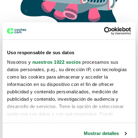
Uso responsable de sus datos
Nosotros y
nuestros 1022 socios
procesamos sus
datos personales, p.ej., su dirección IP, con tecnologías
como las cookies para almacenar y acceder la
Lo sentimos, no sabemos como
información en su dispositivo con el fin de ofrecer
te hemos traido hasta aquí.
publicidad y contenido personalizados, medición de
publicidad y contenido, investigación de audiencia y
desarrollo de servicios. Tiene la opción de seleccionar
Pero puedes encontrar el coche que estás
quién usa sus datos y con qué propósitos. Puede
buscando en alguno de estos enlaces:
cambiar o retirar su consentimiento en cualquier
momento desde la Declaración de cookies o clicando en
Coches nuevos
Mostrar detalles
el Menú de consentimiento.