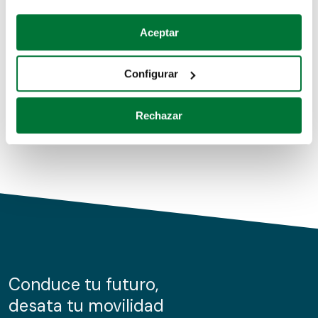
Coches de segunda mano
Si lo permite, también quisiéramos:
Aceptar
Recopilar información sobre su ubicación geográfica
Coches de km0
que puede tener una precisión de varios metros
Configurar
Coches de renting
Identificar su dispositivo analizándolo activamente
para buscar características específicas (huellas
Rechazar
digitales)
Obtenga más información sobre cómo se procesan sus
datos personales y establezca sus preferencias en la
sección de datos
. Puede cambiar o retirar su
consentimiento en cualquier momento en la Declaración
de cookies.
Las cookies de este sitio web se usan para personalizar
el contenido y los anuncios, ofrecer funciones de redes
sociales y analizar el tráfico. Además, compartimos
Conduce tu futuro,
información sobre el uso que haga del sitio web con
desata tu movilidad
nuestros partners de redes sociales, publicidad y análisis