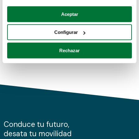
Coches de segunda mano
Si lo permite, también quisiéramos:
Aceptar
Recopilar información sobre su ubicación geográfica
Coches de km0
que puede tener una precisión de varios metros
Configurar
Coches de renting
Identificar su dispositivo analizándolo activamente
para buscar características específicas (huellas
Rechazar
digitales)
Obtenga más información sobre cómo se procesan sus
datos personales y establezca sus preferencias en la
sección de datos
. Puede cambiar o retirar su
consentimiento en cualquier momento en la Declaración
de cookies.
Las cookies de este sitio web se usan para personalizar
el contenido y los anuncios, ofrecer funciones de redes
sociales y analizar el tráfico. Además, compartimos
Conduce tu futuro,
información sobre el uso que haga del sitio web con
desata tu movilidad
nuestros partners de redes sociales, publicidad y análisis