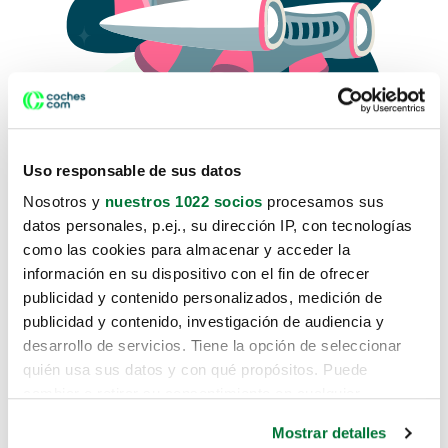
Uso responsable de sus datos
Nosotros y
nuestros 1022 socios
procesamos sus
datos personales, p.ej., su dirección IP, con tecnologías
como las cookies para almacenar y acceder la
Lo sentimos, no sabemos como
información en su dispositivo con el fin de ofrecer
te hemos traido hasta aquí.
publicidad y contenido personalizados, medición de
publicidad y contenido, investigación de audiencia y
desarrollo de servicios. Tiene la opción de seleccionar
Pero puedes encontrar el coche que estás
quién usa sus datos y con qué propósitos. Puede
buscando en alguno de estos enlaces:
cambiar o retirar su consentimiento en cualquier
momento desde la Declaración de cookies o clicando en
Coches nuevos
Mostrar detalles
el Menú de consentimiento.