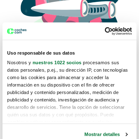
Uso responsable de sus datos
Nosotros y
nuestros 1022 socios
procesamos sus
datos personales, p.ej., su dirección IP, con tecnologías
como las cookies para almacenar y acceder la
Lo sentimos, no sabemos como
información en su dispositivo con el fin de ofrecer
te hemos traido hasta aquí.
publicidad y contenido personalizados, medición de
publicidad y contenido, investigación de audiencia y
desarrollo de servicios. Tiene la opción de seleccionar
Pero puedes encontrar el coche que estás
quién usa sus datos y con qué propósitos. Puede
buscando en alguno de estos enlaces:
cambiar o retirar su consentimiento en cualquier
momento desde la Declaración de cookies o clicando en
Coches nuevos
Mostrar detalles
el Menú de consentimiento.