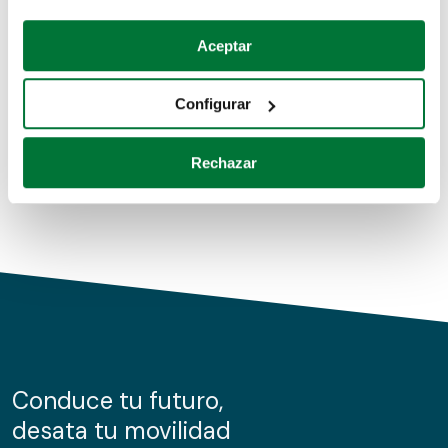
Coches de segunda mano
Si lo permite, también quisiéramos:
Aceptar
Recopilar información sobre su ubicación geográfica
Coches de km0
que puede tener una precisión de varios metros
Configurar
Coches de renting
Identificar su dispositivo analizándolo activamente
para buscar características específicas (huellas
Rechazar
digitales)
Obtenga más información sobre cómo se procesan sus
datos personales y establezca sus preferencias en la
sección de datos
. Puede cambiar o retirar su
consentimiento en cualquier momento en la Declaración
de cookies.
Las cookies de este sitio web se usan para personalizar
el contenido y los anuncios, ofrecer funciones de redes
sociales y analizar el tráfico. Además, compartimos
Conduce tu futuro,
información sobre el uso que haga del sitio web con
desata tu movilidad
nuestros partners de redes sociales, publicidad y análisis