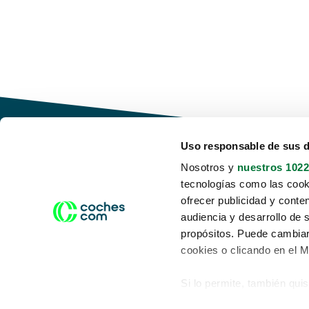
Uso responsable de sus 
Nosotros y
nuestros 1022
tecnologías como las cooki
Conduce tu futuro,
ofrecer publicidad y conte
desata tu movilidad
audiencia y desarrollo de 
propósitos. Puede cambiar
cookies o clicando en el 
Si lo permite, también qui
Acerca de nosotros
Aviso legal
Recopilar información