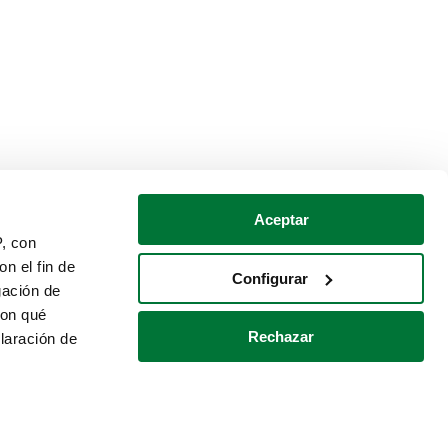
Aceptar
P, con
n el fin de
Configurar
gación de
con qué
Rechazar
laración de
Política de cookies
Contacto
 varios metros