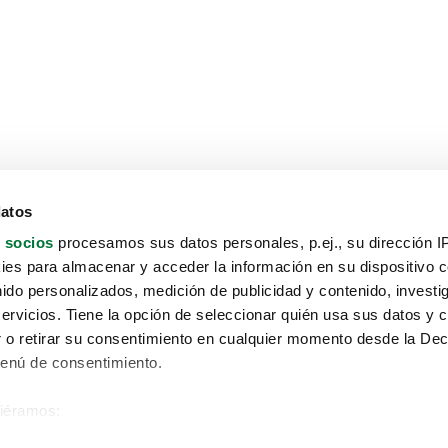
datos
 socios
procesamos sus datos personales, p.ej., su dirección I
es para almacenar y acceder la información en su dispositivo co
nido personalizados, medición de publicidad y contenido, investi
servicios. Tiene la opción de seleccionar quién usa sus datos y 
 o retirar su consentimiento en cualquier momento desde la Dec
Menú de consentimiento.
siéramos:
Aviso protección de datos
 sobre su ubicación geográfica que puede tener una precisión de