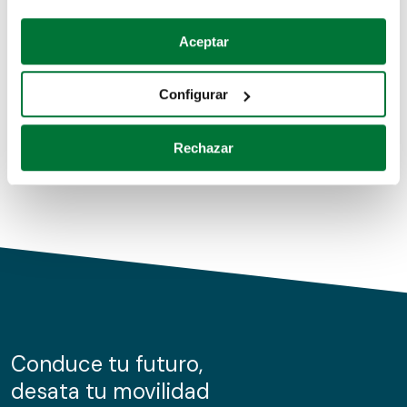
Coches de segunda mano
Si lo permite, también quisiéramos:
Aceptar
Recopilar información sobre su ubicación geográfica
Coches de km0
que puede tener una precisión de varios metros
Configurar
Coches de renting
Identificar su dispositivo analizándolo activamente
para buscar características específicas (huellas
Rechazar
digitales)
Obtenga más información sobre cómo se procesan sus
datos personales y establezca sus preferencias en la
sección de datos
. Puede cambiar o retirar su
consentimiento en cualquier momento en la Declaración
de cookies.
Las cookies de este sitio web se usan para personalizar
el contenido y los anuncios, ofrecer funciones de redes
sociales y analizar el tráfico. Además, compartimos
Conduce tu futuro,
información sobre el uso que haga del sitio web con
desata tu movilidad
nuestros partners de redes sociales, publicidad y análisis