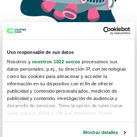
Uso responsable de sus datos
Nosotros y
nuestros 1022 socios
procesamos sus
datos personales, p.ej., su dirección IP, con tecnologías
como las cookies para almacenar y acceder la
Lo sentimos, no sabemos como
información en su dispositivo con el fin de ofrecer
te hemos traido hasta aquí.
publicidad y contenido personalizados, medición de
publicidad y contenido, investigación de audiencia y
desarrollo de servicios. Tiene la opción de seleccionar
Pero puedes encontrar el coche que estás
quién usa sus datos y con qué propósitos. Puede
buscando en alguno de estos enlaces:
cambiar o retirar su consentimiento en cualquier
momento desde la Declaración de cookies o clicando en
Coches nuevos
Mostrar detalles
el Menú de consentimiento.