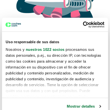
Uso responsable de sus datos
Nosotros y
nuestros 1022 socios
procesamos sus
datos personales, p.ej., su dirección IP, con tecnologías
como las cookies para almacenar y acceder la
Lo sentimos, no sabemos como
información en su dispositivo con el fin de ofrecer
te hemos traido hasta aquí.
publicidad y contenido personalizados, medición de
publicidad y contenido, investigación de audiencia y
desarrollo de servicios. Tiene la opción de seleccionar
Pero puedes encontrar el coche que estás
quién usa sus datos y con qué propósitos. Puede
buscando en alguno de estos enlaces:
cambiar o retirar su consentimiento en cualquier
momento desde la Declaración de cookies o clicando en
Coches nuevos
Mostrar detalles
el Menú de consentimiento.