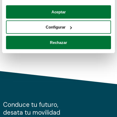
Coches de segunda mano
Si lo permite, también quisiéramos:
Aceptar
Recopilar información sobre su ubicación geográfica
Coches de km0
que puede tener una precisión de varios metros
Configurar
Coches de renting
Identificar su dispositivo analizándolo activamente
para buscar características específicas (huellas
Rechazar
digitales)
Obtenga más información sobre cómo se procesan sus
datos personales y establezca sus preferencias en la
sección de datos
. Puede cambiar o retirar su
consentimiento en cualquier momento en la Declaración
de cookies.
Las cookies de este sitio web se usan para personalizar
el contenido y los anuncios, ofrecer funciones de redes
sociales y analizar el tráfico. Además, compartimos
Conduce tu futuro,
información sobre el uso que haga del sitio web con
desata tu movilidad
nuestros partners de redes sociales, publicidad y análisis