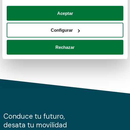
Coches de segunda mano
Si lo permite, también quisiéramos:
Aceptar
Recopilar información sobre su ubicación geográfica
Coches de km0
que puede tener una precisión de varios metros
Configurar
Coches de renting
Identificar su dispositivo analizándolo activamente
para buscar características específicas (huellas
Rechazar
digitales)
Obtenga más información sobre cómo se procesan sus
datos personales y establezca sus preferencias en la
sección de datos
. Puede cambiar o retirar su
consentimiento en cualquier momento en la Declaración
de cookies.
Las cookies de este sitio web se usan para personalizar
el contenido y los anuncios, ofrecer funciones de redes
sociales y analizar el tráfico. Además, compartimos
Conduce tu futuro,
información sobre el uso que haga del sitio web con
desata tu movilidad
nuestros partners de redes sociales, publicidad y análisis