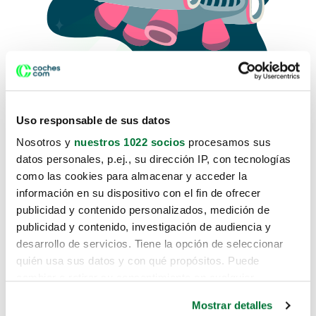
Uso responsable de sus datos
Nosotros y
nuestros 1022 socios
procesamos sus
datos personales, p.ej., su dirección IP, con tecnologías
como las cookies para almacenar y acceder la
Lo sentimos, no sabemos como
información en su dispositivo con el fin de ofrecer
te hemos traido hasta aquí.
publicidad y contenido personalizados, medición de
publicidad y contenido, investigación de audiencia y
desarrollo de servicios. Tiene la opción de seleccionar
Pero puedes encontrar el coche que estás
quién usa sus datos y con qué propósitos. Puede
buscando en alguno de estos enlaces:
cambiar o retirar su consentimiento en cualquier
momento desde la Declaración de cookies o clicando en
Coches nuevos
Mostrar detalles
el Menú de consentimiento.