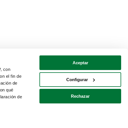
Aceptar
P, con
n el fin de
Configurar
gación de
con qué
Rechazar
laración de
Política de cookies
Contacto
 varios metros