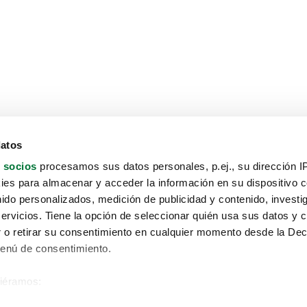
datos
 socios
procesamos sus datos personales, p.ej., su dirección I
es para almacenar y acceder la información en su dispositivo co
nido personalizados, medición de publicidad y contenido, investi
servicios. Tiene la opción de seleccionar quién usa sus datos y 
 o retirar su consentimiento en cualquier momento desde la Dec
Menú de consentimiento.
siéramos:
Aviso protección de datos
 sobre su ubicación geográfica que puede tener una precisión de