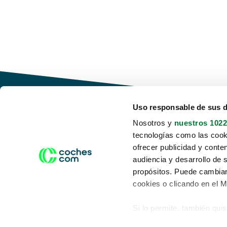
Uso responsable de sus 
Nosotros y
nuestros 1022
tecnologías como las cooki
Conduce tu futuro,
ofrecer publicidad y conte
desata tu movilidad
audiencia y desarrollo de 
propósitos. Puede cambiar
cookies o clicando en el 
Si lo permite, también qui
Acerca de nosotros
Aviso legal
Recopilar información