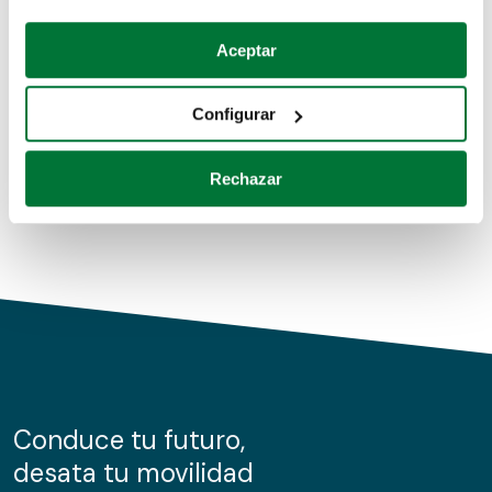
Coches de segunda mano
Si lo permite, también quisiéramos:
Aceptar
Recopilar información sobre su ubicación geográfica
Coches de km0
que puede tener una precisión de varios metros
Configurar
Coches de renting
Identificar su dispositivo analizándolo activamente
para buscar características específicas (huellas
Rechazar
digitales)
Obtenga más información sobre cómo se procesan sus
datos personales y establezca sus preferencias en la
sección de datos
. Puede cambiar o retirar su
consentimiento en cualquier momento en la Declaración
de cookies.
Las cookies de este sitio web se usan para personalizar
el contenido y los anuncios, ofrecer funciones de redes
sociales y analizar el tráfico. Además, compartimos
Conduce tu futuro,
información sobre el uso que haga del sitio web con
desata tu movilidad
nuestros partners de redes sociales, publicidad y análisis