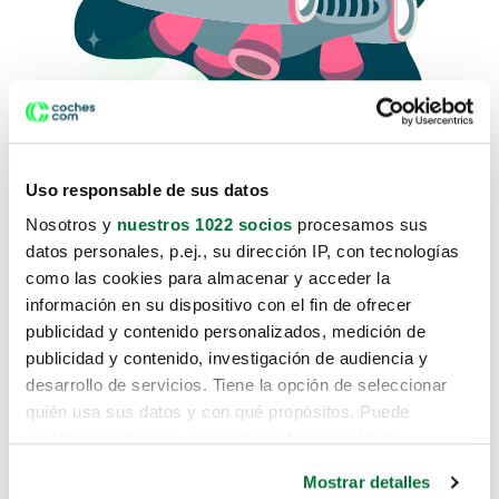
Uso responsable de sus datos
Nosotros y
nuestros 1022 socios
procesamos sus
datos personales, p.ej., su dirección IP, con tecnologías
como las cookies para almacenar y acceder la
Lo sentimos, no sabemos como
información en su dispositivo con el fin de ofrecer
te hemos traido hasta aquí.
publicidad y contenido personalizados, medición de
publicidad y contenido, investigación de audiencia y
desarrollo de servicios. Tiene la opción de seleccionar
Pero puedes encontrar el coche que estás
quién usa sus datos y con qué propósitos. Puede
buscando en alguno de estos enlaces:
cambiar o retirar su consentimiento en cualquier
momento desde la Declaración de cookies o clicando en
Coches nuevos
Mostrar detalles
el Menú de consentimiento.