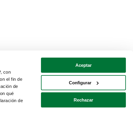
Aceptar
P, con
n el fin de
Configurar
gación de
con qué
Rechazar
laración de
Política de cookies
Contacto
 varios metros