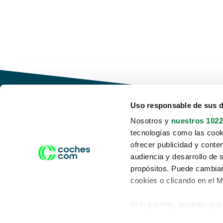
Uso responsable de sus 
Nosotros y
nuestros 1022
tecnologías como las cooki
Conduce tu futuro,
ofrecer publicidad y conte
desata tu movilidad
audiencia y desarrollo de 
propósitos. Puede cambiar
cookies o clicando en el 
Si lo permite, también qui
Acerca de nosotros
Aviso legal
Recopilar información