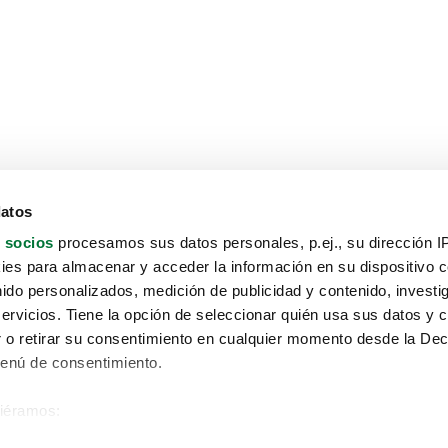
datos
 socios
procesamos sus datos personales, p.ej., su dirección I
es para almacenar y acceder la información en su dispositivo co
nido personalizados, medición de publicidad y contenido, investi
servicios. Tiene la opción de seleccionar quién usa sus datos y 
 o retirar su consentimiento en cualquier momento desde la Dec
Menú de consentimiento.
siéramos:
Aviso protección de datos
 sobre su ubicación geográfica que puede tener una precisión de