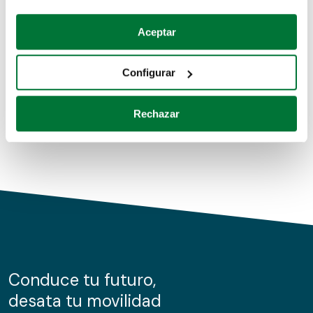
Coches de segunda mano
Si lo permite, también quisiéramos:
Aceptar
Recopilar información sobre su ubicación geográfica
Coches de km0
que puede tener una precisión de varios metros
Configurar
Coches de renting
Identificar su dispositivo analizándolo activamente
para buscar características específicas (huellas
Rechazar
digitales)
Obtenga más información sobre cómo se procesan sus
datos personales y establezca sus preferencias en la
sección de datos
. Puede cambiar o retirar su
consentimiento en cualquier momento en la Declaración
de cookies.
Las cookies de este sitio web se usan para personalizar
el contenido y los anuncios, ofrecer funciones de redes
sociales y analizar el tráfico. Además, compartimos
Conduce tu futuro,
información sobre el uso que haga del sitio web con
desata tu movilidad
nuestros partners de redes sociales, publicidad y análisis