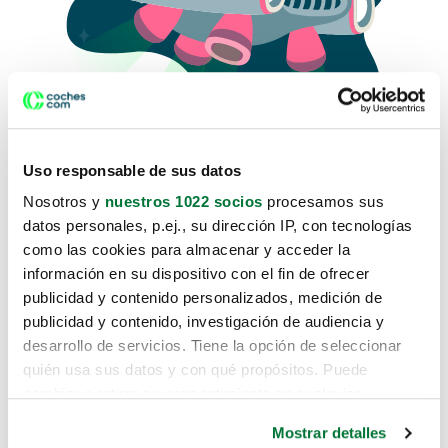
Uso responsable de sus datos
Nosotros y
nuestros 1022 socios
procesamos sus
datos personales, p.ej., su dirección IP, con tecnologías
como las cookies para almacenar y acceder la
Lo sentimos, no sabemos como
información en su dispositivo con el fin de ofrecer
te hemos traido hasta aquí.
publicidad y contenido personalizados, medición de
publicidad y contenido, investigación de audiencia y
desarrollo de servicios. Tiene la opción de seleccionar
Pero puedes encontrar el coche que estás
quién usa sus datos y con qué propósitos. Puede
buscando en alguno de estos enlaces:
cambiar o retirar su consentimiento en cualquier
momento desde la Declaración de cookies o clicando en
Coches nuevos
Mostrar detalles
el Menú de consentimiento.