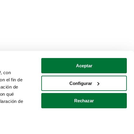
Aceptar
P, con
n el fin de
Configurar
gación de
con qué
Rechazar
laración de
Política de cookies
Contacto
 varios metros