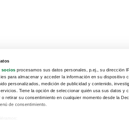
datos
 socios
procesamos sus datos personales, p.ej., su dirección I
es para almacenar y acceder la información en su dispositivo co
nido personalizados, medición de publicidad y contenido, investi
servicios. Tiene la opción de seleccionar quién usa sus datos y 
 o retirar su consentimiento en cualquier momento desde la Dec
Menú de consentimiento.
siéramos:
Aviso protección de datos
 sobre su ubicación geográfica que puede tener una precisión de