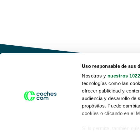
Uso responsable de sus 
Nosotros y
nuestros 1022
tecnologías como las cooki
Conduce tu futuro,
ofrecer publicidad y conte
desata tu movilidad
audiencia y desarrollo de 
propósitos. Puede cambiar
cookies o clicando en el 
Si lo permite, también qui
Acerca de nosotros
Aviso legal
Recopilar información