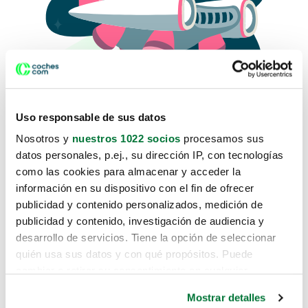
Uso responsable de sus datos
Nosotros y
nuestros 1022 socios
procesamos sus
datos personales, p.ej., su dirección IP, con tecnologías
como las cookies para almacenar y acceder la
Lo sentimos, no sabemos como
información en su dispositivo con el fin de ofrecer
te hemos traido hasta aquí.
publicidad y contenido personalizados, medición de
publicidad y contenido, investigación de audiencia y
desarrollo de servicios. Tiene la opción de seleccionar
Pero puedes encontrar el coche que estás
quién usa sus datos y con qué propósitos. Puede
buscando en alguno de estos enlaces:
cambiar o retirar su consentimiento en cualquier
momento desde la Declaración de cookies o clicando en
Coches nuevos
Mostrar detalles
el Menú de consentimiento.