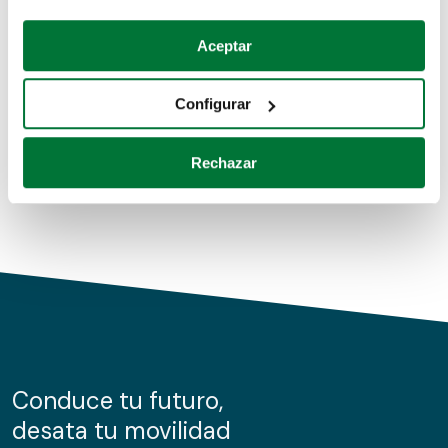
Coches de segunda mano
Si lo permite, también quisiéramos:
Aceptar
Recopilar información sobre su ubicación geográfica
Coches de km0
que puede tener una precisión de varios metros
Configurar
Coches de renting
Identificar su dispositivo analizándolo activamente
para buscar características específicas (huellas
Rechazar
digitales)
Obtenga más información sobre cómo se procesan sus
datos personales y establezca sus preferencias en la
sección de datos
. Puede cambiar o retirar su
consentimiento en cualquier momento en la Declaración
de cookies.
Las cookies de este sitio web se usan para personalizar
el contenido y los anuncios, ofrecer funciones de redes
sociales y analizar el tráfico. Además, compartimos
Conduce tu futuro,
información sobre el uso que haga del sitio web con
desata tu movilidad
nuestros partners de redes sociales, publicidad y análisis