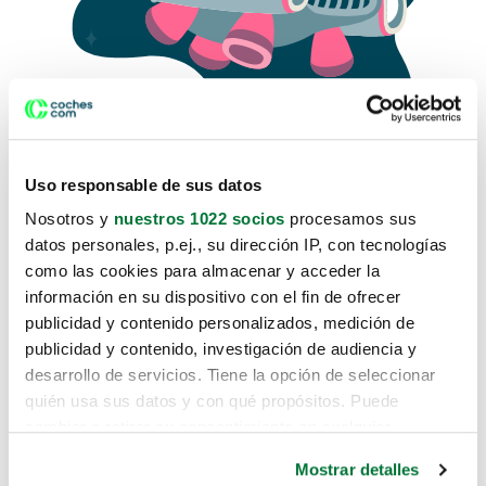
Uso responsable de sus datos
Nosotros y
nuestros 1022 socios
procesamos sus
datos personales, p.ej., su dirección IP, con tecnologías
como las cookies para almacenar y acceder la
Lo sentimos, no sabemos como
información en su dispositivo con el fin de ofrecer
te hemos traido hasta aquí.
publicidad y contenido personalizados, medición de
publicidad y contenido, investigación de audiencia y
desarrollo de servicios. Tiene la opción de seleccionar
Pero puedes encontrar el coche que estás
quién usa sus datos y con qué propósitos. Puede
buscando en alguno de estos enlaces:
cambiar o retirar su consentimiento en cualquier
momento desde la Declaración de cookies o clicando en
Coches nuevos
Mostrar detalles
el Menú de consentimiento.