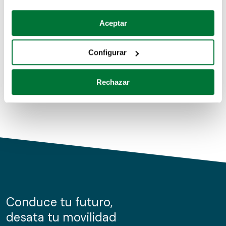
Coches de segunda mano
Si lo permite, también quisiéramos:
Aceptar
Recopilar información sobre su ubicación geográfica
Coches de km0
que puede tener una precisión de varios metros
Configurar
Coches de renting
Identificar su dispositivo analizándolo activamente
para buscar características específicas (huellas
Rechazar
digitales)
Obtenga más información sobre cómo se procesan sus
datos personales y establezca sus preferencias en la
sección de datos
. Puede cambiar o retirar su
consentimiento en cualquier momento en la Declaración
de cookies.
Las cookies de este sitio web se usan para personalizar
el contenido y los anuncios, ofrecer funciones de redes
sociales y analizar el tráfico. Además, compartimos
Conduce tu futuro,
información sobre el uso que haga del sitio web con
desata tu movilidad
nuestros partners de redes sociales, publicidad y análisis