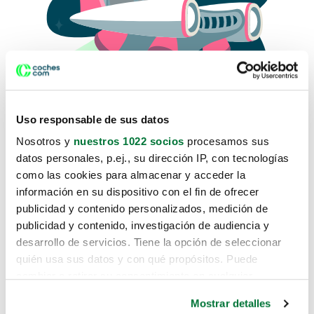
Uso responsable de sus datos
Nosotros y
nuestros 1022 socios
procesamos sus
datos personales, p.ej., su dirección IP, con tecnologías
como las cookies para almacenar y acceder la
Lo sentimos, no sabemos como
información en su dispositivo con el fin de ofrecer
te hemos traido hasta aquí.
publicidad y contenido personalizados, medición de
publicidad y contenido, investigación de audiencia y
desarrollo de servicios. Tiene la opción de seleccionar
Pero puedes encontrar el coche que estás
quién usa sus datos y con qué propósitos. Puede
buscando en alguno de estos enlaces:
cambiar o retirar su consentimiento en cualquier
momento desde la Declaración de cookies o clicando en
Coches nuevos
Mostrar detalles
el Menú de consentimiento.