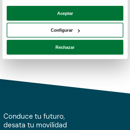
Coches de segunda mano
Si lo permite, también quisiéramos:
Aceptar
Recopilar información sobre su ubicación geográfica
Coches de km0
que puede tener una precisión de varios metros
Configurar
Coches de renting
Identificar su dispositivo analizándolo activamente
para buscar características específicas (huellas
Rechazar
digitales)
Obtenga más información sobre cómo se procesan sus
datos personales y establezca sus preferencias en la
sección de datos
. Puede cambiar o retirar su
consentimiento en cualquier momento en la Declaración
de cookies.
Las cookies de este sitio web se usan para personalizar
el contenido y los anuncios, ofrecer funciones de redes
sociales y analizar el tráfico. Además, compartimos
Conduce tu futuro,
información sobre el uso que haga del sitio web con
desata tu movilidad
nuestros partners de redes sociales, publicidad y análisis