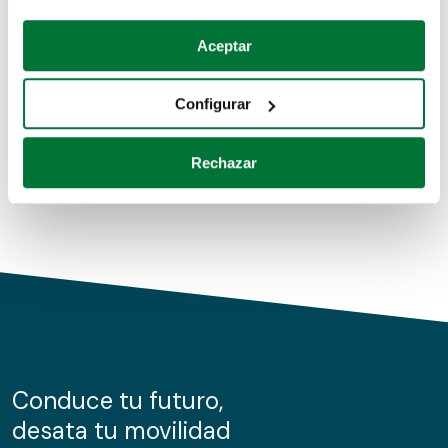
Coches de segunda mano
Si lo permite, también quisiéramos:
Aceptar
Recopilar información sobre su ubicación geográfica
Coches de km0
que puede tener una precisión de varios metros
Configurar
Coches de renting
Identificar su dispositivo analizándolo activamente
para buscar características específicas (huellas
Rechazar
digitales)
Obtenga más información sobre cómo se procesan sus
datos personales y establezca sus preferencias en la
sección de datos
. Puede cambiar o retirar su
consentimiento en cualquier momento en la Declaración
de cookies.
Las cookies de este sitio web se usan para personalizar
el contenido y los anuncios, ofrecer funciones de redes
sociales y analizar el tráfico. Además, compartimos
Conduce tu futuro,
información sobre el uso que haga del sitio web con
desata tu movilidad
nuestros partners de redes sociales, publicidad y análisis