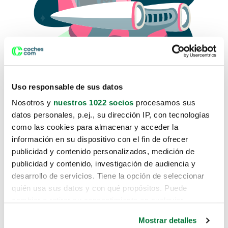
Uso responsable de sus datos
Nosotros y
nuestros 1022 socios
procesamos sus
datos personales, p.ej., su dirección IP, con tecnologías
como las cookies para almacenar y acceder la
Lo sentimos, no sabemos como
información en su dispositivo con el fin de ofrecer
te hemos traido hasta aquí.
publicidad y contenido personalizados, medición de
publicidad y contenido, investigación de audiencia y
desarrollo de servicios. Tiene la opción de seleccionar
Pero puedes encontrar el coche que estás
quién usa sus datos y con qué propósitos. Puede
buscando en alguno de estos enlaces:
cambiar o retirar su consentimiento en cualquier
momento desde la Declaración de cookies o clicando en
Coches nuevos
Mostrar detalles
el Menú de consentimiento.